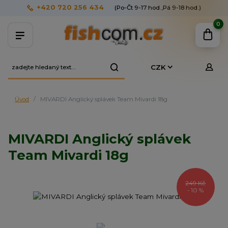
+420 720 256 434
(Po-Čt 9-17 hod.,Pá 9-18 hod.)
0
CZK
Úvod
MIVARDI Anglický splávek Team Mivardi 18g
MIVARDI Anglický splávek
Team Mivardi 18g
249 Kč
- 10 %