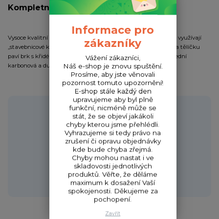
Kompletní specifikace
Informace pro
Vysoce kvalitní anglické splávky s regulovatelnou zátěží, které využívají
zákazníky
„stavebnicové koncepce“ Vario Match. V základním balení je na tělíčku
paví brk s křidélky a tři výměnné anténky (tenká plastová, střední
Vážení zákazníci,
karbonová a dutá trubičková).
Náš e-shop je znovu spuštění.
Prosíme, aby jste věnovali
pozornost tomuto upozornění!
E-shop stále každý den
upravujeme aby byl plně
Potřebujete poradit?
funkční, nicméně může se
stát, že se objeví jakákoli
chyby kterou jsme přehlédli.
Vyhrazujeme si tedy právo na
zrušení či opravu objednávky
kde bude chyba zřejmá.
Zákaznická podpora HONZA
Chyby mohou nastat i ve
+420 720 256 434
skladovosti jednotlivých
(Po-Čt 9-17 hod.,Pá 9-18 hod.)
produktů. Věřte, že děláme
maximum k dosažení Vaší
obchod@fishcom.cz
spokojenosti. Děkujeme za
pochopení.
Zavřít