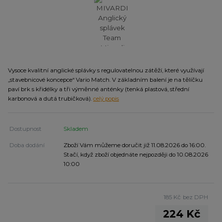
Vysoce kvalitní anglické splávky s regulovatelnou zátěží, které využívají
„stavebnicové koncepce“ Vario Match. V základním balení je na tělíčku
paví brk s křidélky a tři výměnné anténky (tenká plastová, střední
karbonová a dutá trubičková).
celý popis
Dostupnost
Skladem
Doba dodání
Zboží Vám můžeme doručit již 11.08.2026 do 16:00.
Stačí, když zboží objednáte nejpozději do 10.08.2026
10:00
185 Kč
bez DPH
224 Kč