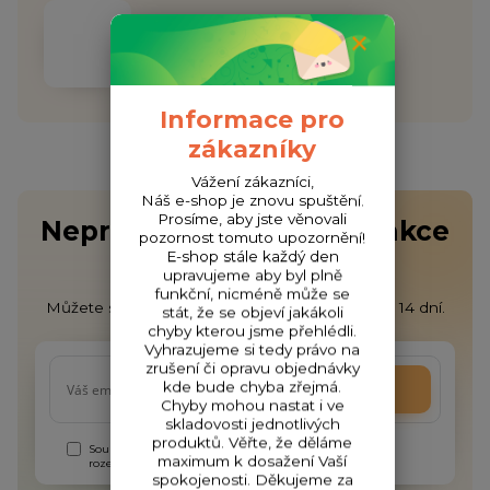
ODESLÁNÍ DO 48H
Garantujeme odeslání do 48h
Informace pro
zákazníky
Vážení zákazníci,
Náš e-shop je znovu spuštění.
Prosíme, aby jste věnovali
Nepropásněte novinky, akce
pozornost tomuto upozornění!
a slevy!
E-shop stále každý den
upravujeme aby byl plně
funkční, nicméně může se
Můžete se kdykoli odhlásit. Zasíláme jednou za 14 dní.
stát, že se objeví jakákoli
chyby kterou jsme přehlédli.
Vyhrazujeme si tedy právo na
zrušení či opravu objednávky
kde bude chyba zřejmá.
Přihlásit se
Chyby mohou nastat i ve
skladovosti jednotlivých
produktů. Věřte, že děláme
Souhlasím se
zpracováním osobních údajů
za účelem
maximum k dosažení Vaší
rozesílky newsletteru.
spokojenosti. Děkujeme za