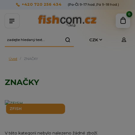
+420 720 256 434
(Po-Čt 9-17 hod.,Pá 9-18 hod.)
0
CZK
Úvod
ZNAČKY
ZNAČKY
ZFISH
V této kategorii nebylo nalezeno žádné zboží.