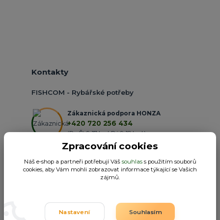
Kontakty
FISHCOM - Rybářské potřeby
Zákaznická podpora HONZA
+420 720 256 434
(Po-Čt 9-17 hod.,Pá 9-18 hod.)
Zpracování cookies
obchod@fishcom.cz
Náš e-shop a partneři potřebují Váš
souhlas
s použitím souborů
cookies, aby Vám mohli zobrazovat informace týkající se Vašich
zájmů.
Nastavení
Souhlasím