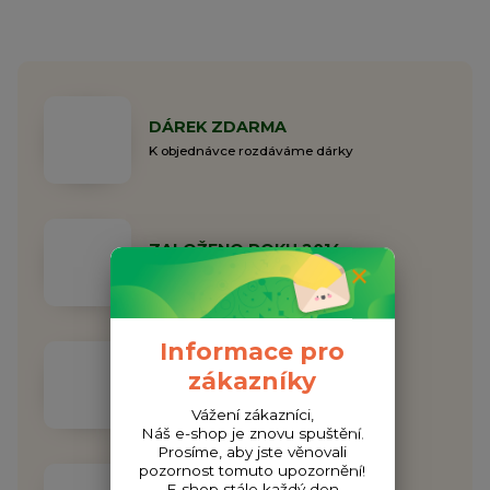
DÁREK ZDARMA
K objednávce rozdáváme dárky
ZALOŽENO ROKU 2014
Rodinná společnost již 11 let
Informace pro
Doprava ZDARMA
zákazníky
Při objednávce nad 1000 Kč
Vážení zákazníci,
Náš e-shop je znovu spuštění.
Prosíme, aby jste věnovali
pozornost tomuto upozornění!
E-shop stále každý den