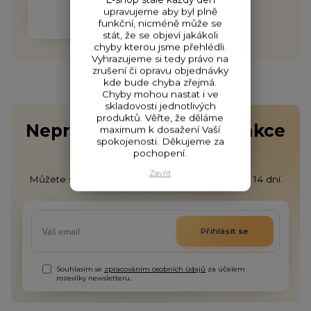
ODESLÁNÍ DO 48H
upravujeme aby byl plně
Garantujeme odeslání do 48h
funkční, nicméně může se
stát, že se objeví jakákoli
chyby kterou jsme přehlédli.
Vyhrazujeme si tedy právo na
zrušení či opravu objednávky
kde bude chyba zřejmá.
Chyby mohou nastat i ve
skladovosti jednotlivých
produktů. Věřte, že děláme
Nepropásněte novinky, akce
maximum k dosažení Vaší
spokojenosti. Děkujeme za
a slevy!
pochopení.
Zavřít
Můžete se kdykoli odhlásit. Zasíláme jednou za 14 dní.
Přihlásit se
Souhlasím se
zpracováním osobních údajů
za účelem
rozesílky newsletteru.