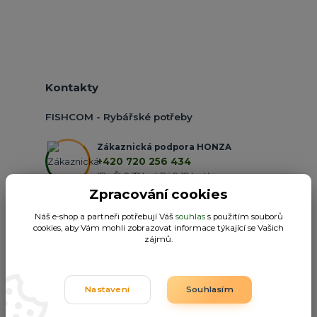
Kontakty
FISHCOM - Rybářské potřeby
Zákaznická podpora HONZA
+420 720 256 434
(Po-Čt 9-17 hod.,Pá 9-18 hod.)
Zpracování cookies
obchod@fishcom.cz
Náš e-shop a partneři potřebují Váš
souhlas
s použitím souborů
cookies, aby Vám mohli zobrazovat informace týkající se Vašich
zájmů.
Nastavení
Souhlasím