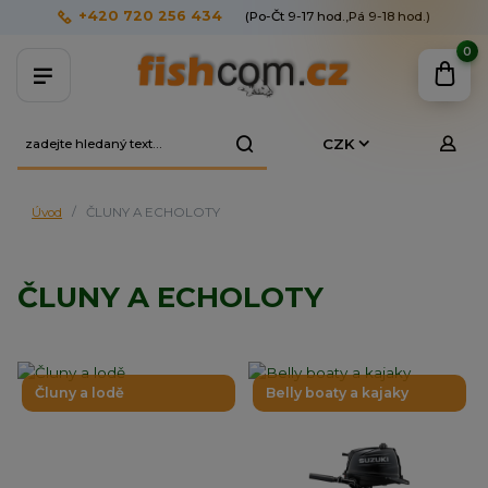
+420 720 256 434
(Po-Čt 9-17 hod.,Pá 9-18 hod.)
0
CZK
Úvod
ČLUNY A ECHOLOTY
ČLUNY A ECHOLOTY
Čluny a lodě
Belly boaty a kajaky