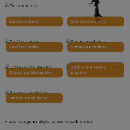
Elektromotory
Spalovací motory
Zavážecí loďky
Sonary a echoloty
Záchranné vesty a
Držáky a příslušenství
ploutve
Baterie a nabíječky
V této kategorii nebylo nalezeno žádné zboží.