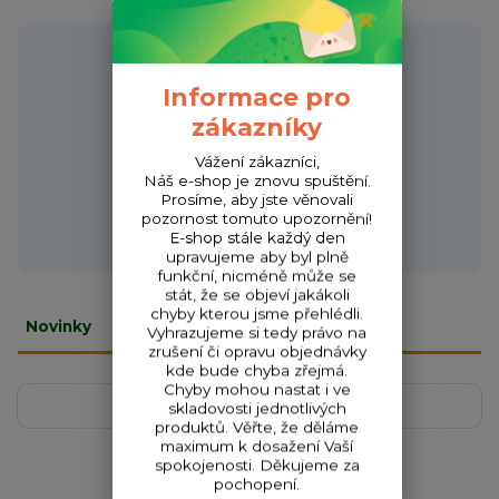
Potřebujete poradit?
Informace pro
zákazníky
Vážení zákazníci,
Zákaznická podpora HONZA
Náš e-shop je znovu spuštění.
+420 720 256 434
Prosíme, aby jste věnovali
(Po-Čt 9-17 hod.,Pá 9-18 hod.)
pozornost tomuto upozornění!
E-shop stále každý den
obchod@fishcom.cz
upravujeme aby byl plně
funkční, nicméně může se
stát, že se objeví jakákoli
chyby kterou jsme přehlédli.
Novinky
Vyhrazujeme si tedy právo na
zrušení či opravu objednávky
kde bude chyba zřejmá.
Chyby mohou nastat i ve
Zobrazit všechny novinky
skladovosti jednotlivých
produktů. Věřte, že děláme
maximum k dosažení Vaší
spokojenosti. Děkujeme za
pochopení.