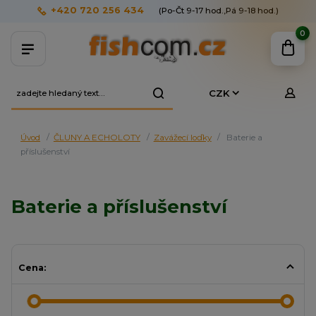
+420 720 256 434
(Po-Čt 9-17 hod.,Pá 9-18 hod.)
0
CZK
Úvod
ČLUNY A ECHOLOTY
Zavážecí loďky
Baterie a
příslušenství
Baterie a příslušenství
Cena: