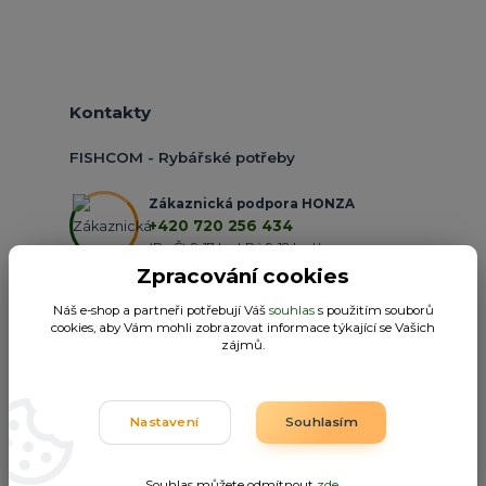
Kontakty
FISHCOM - Rybářské potřeby
Zákaznická podpora HONZA
+420 720 256 434
(Po-Čt 9-17 hod.,Pá 9-18 hod.)
Zpracování cookies
obchod@fishcom.cz
Náš e-shop a partneři potřebují Váš
souhlas
s použitím souborů
cookies, aby Vám mohli zobrazovat informace týkající se Vašich
zájmů.
Nastavení
Souhlasím
Fishcom.cz
Souhlas můžete odmítnout
zde
.