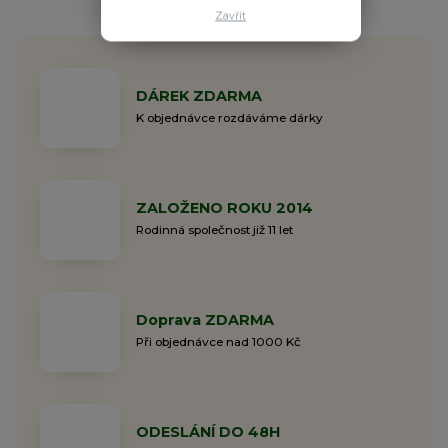
Zavřít
DÁREK ZDARMA
K objednávce rozdáváme dárky
ZALOŽENO ROKU 2014
Rodinná společnost již 11 let
Doprava ZDARMA
Při objednávce nad 1000 Kč
ODESLÁNÍ DO 48H