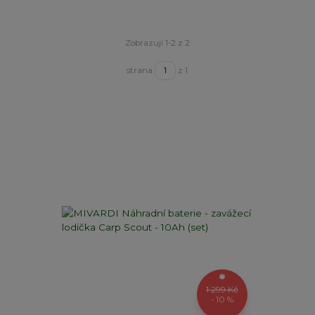
Zobrazuji 1-2 z 2
strana
z 1
1 299 Kč
- 10 %