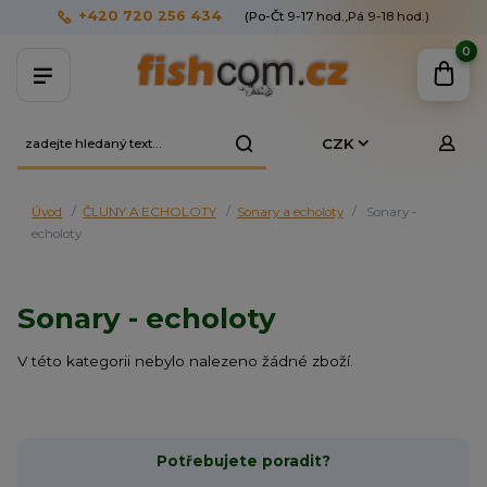
+420 720 256 434
(Po-Čt 9-17 hod.,Pá 9-18 hod.)
0
CZK
Úvod
ČLUNY A ECHOLOTY
Sonary a echoloty
Sonary -
echoloty
Sonary - echoloty
V této kategorii nebylo nalezeno žádné zboží.
Potřebujete poradit?