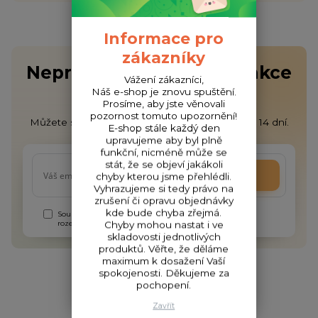
Informace pro
zákazníky
Nepropásněte novinky, akce
Vážení zákazníci,
a slevy!
Náš e-shop je znovu spuštění.
Prosíme, aby jste věnovali
pozornost tomuto upozornění!
Můžete se kdykoli odhlásit. Zasíláme jednou za 14 dní.
E-shop stále každý den
upravujeme aby byl plně
funkční, nicméně může se
stát, že se objeví jakákoli
Přihlásit se
chyby kterou jsme přehlédli.
Vyhrazujeme si tedy právo na
zrušení či opravu objednávky
kde bude chyba zřejmá.
Souhlasím se
zpracováním osobních údajů
za účelem
rozesílky newsletteru.
Chyby mohou nastat i ve
skladovosti jednotlivých
produktů. Věřte, že děláme
maximum k dosažení Vaší
spokojenosti. Děkujeme za
pochopení.
Zavřít