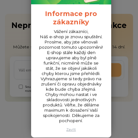
Informace pro
zákazníky
Nepropásněte novinky, akce
Vážení zákazníci,
a slevy!
Náš e-shop je znovu spuštění.
Prosíme, aby jste věnovali
Můžete se kdykoli odhlásit. Zasíláme jednou za 14 dní.
pozornost tomuto upozornění!
E-shop stále každý den
upravujeme aby byl plně
funkční, nicméně může se
stát, že se objeví jakákoli
Přihlásit se
chyby kterou jsme přehlédli.
Vyhrazujeme si tedy právo na
zrušení či opravu objednávky
Souhlasím se
zpracováním osobních údajů
za účelem
kde bude chyba zřejmá.
rozesílky newsletteru.
Chyby mohou nastat i ve
skladovosti jednotlivých
produktů. Věřte, že děláme
maximum k dosažení Vaší
spokojenosti. Děkujeme za
pochopení.
Zavřít