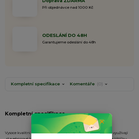
Doprava ZDARMA
Při objednávce nad 1000 Kč
ODESLÁNÍ DO 48H
Garantujeme odeslání do 48h
Kompletní specifikace
Komentáře
0
Kompletní specifikace
Vysoce kvalitní anglické splávky s regulovatelnou zátěží, které využívají
„stavebnicové koncepce“ Vario Match. V základním balení je na tělíčku