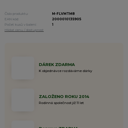
Číslo produktu:
M-FLVMTM8
EAN kód:
2000010135905
Počet kusů v balení:
1
Hlídat cenu / dostupnost
DÁREK ZDARMA
K objednávce rozdáváme dárky
ZALOŽENO ROKU 2014
Rodinná společnost již 11 let