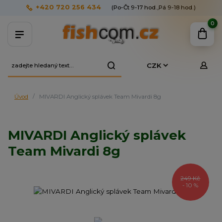
+420 720 256 434
(Po-Čt 9-17 hod.,Pá 9-18 hod.)
0
CZK
Úvod
MIVARDI Anglický splávek Team Mivardi 8g
MIVARDI Anglický splávek
Team Mivardi 8g
249 Kč
- 10 %