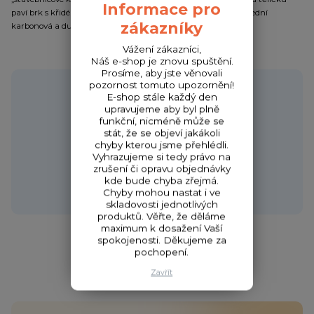
Informace pro
paví brk s křidélky a tři výměnné anténky (tenká plastová, střední
zákazníky
karbonová a dutá trubičková).
Vážení zákazníci,
Náš e-shop je znovu spuštění.
Prosíme, aby jste věnovali
Potřebujete poradit?
pozornost tomuto upozornění!
E-shop stále každý den
upravujeme aby byl plně
funkční, nicméně může se
stát, že se objeví jakákoli
chyby kterou jsme přehlédli.
Zákaznická podpora HONZA
Vyhrazujeme si tedy právo na
+420 720 256 434
zrušení či opravu objednávky
(Po-Čt 9-17 hod.,Pá 9-18 hod.)
kde bude chyba zřejmá.
Chyby mohou nastat i ve
obchod@fishcom.cz
skladovosti jednotlivých
produktů. Věřte, že děláme
maximum k dosažení Vaší
spokojenosti. Děkujeme za
pochopení.
Zavřít