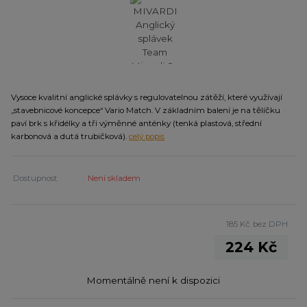
Vysoce kvalitní anglické splávky s regulovatelnou zátěží, které využívají
„stavebnicové koncepce“ Vario Match. V základním balení je na tělíčku
paví brk s křidélky a tři výměnné anténky (tenká plastová, střední
karbonová a dutá trubičková).
celý popis
Dostupnost
Není skladem
185 Kč
bez DPH
224 Kč
Momentálně není k dispozici