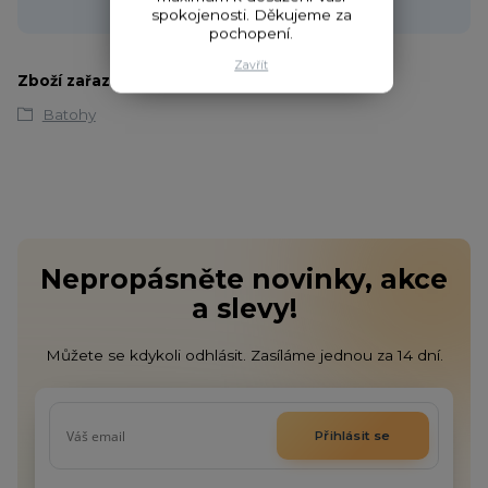
obchod@fishcom.cz
spokojenosti. Děkujeme za
pochopení.
Zavřít
Zboží zařazeno v kategoriích
Batohy
Nepropásněte novinky, akce
a slevy!
Můžete se kdykoli odhlásit. Zasíláme jednou za 14 dní.
Přihlásit se