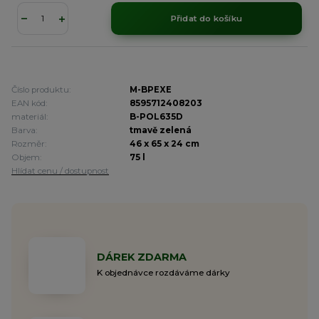
Přidat do košíku
Číslo produktu:
M-BPEXE
EAN kód:
8595712408203
materiál:
B-POL635D
Barva:
tmavě zelená
Rozměr:
46 x 65 x 24 cm
Objem:
75 l
Hlídat cenu / dostupnost
DÁREK ZDARMA
K objednávce rozdáváme dárky