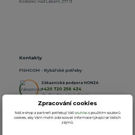
Kostelec nad Labem, 277 13
Kontakty
FISHCOM - Rybářské potřeby
Zákaznická podpora HONZA
+420 720 256 434
(Po-Čt 9-17 hod.,Pá 9-18 hod.)
Zpracování cookies
obchod@fishcom.cz
Náš e-shop a partneři potřebují Váš
souhlas
s použitím souborů
cookies, aby Vám mohli zobrazovat informace týkající se Vašich
zájmů.