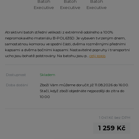
Atraktivní batoh střední velikosti z extrémně odolného a 100%
nepromokavého materiálu B-POL635D. Je vybaven tvrzeným dnem,
samostatnou komorou ve spodní části, dvěma rozměrnými předními
kapsami a dvěma bočními kapsami. Nastavitelné popruhy i transportní
ucho jsou bohatě polstrovány. Na batohu jsou p...
celý popis
Dostupnost
Skladem
Doba dodání
Zboží Vám můžeme doručit již 11.08.2026 do 16:00.
Stačí, když zboží objednáte nejpozději do zítra do
10:00
1 041 Kč
bez DPH
1 259 Kč