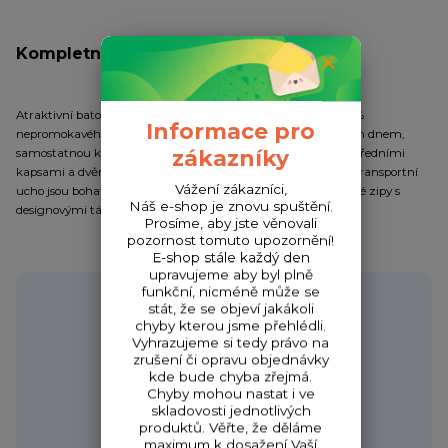
Kompletní specifikace
Atraktivní batoh střední velikosti z extrémně odolného a 100%
Informace pro
nepromokavého materiálu B-POL635D. Je vybaven tvrzeným dnem,
zákazníky
samostatnou komorou ve spodní části, dvěma rozměrnými předními
kapsami a dvěma bočními kapsami. Nastavitelné popruhy i transportní
Vážení zákazníci,
ucho jsou bohatě polstrovány. Na batohu jsou použity zátěžové zipy s
Náš e-shop je znovu spuštění.
designovými táhly MIVARDI.
Prosíme, aby jste věnovali
pozornost tomuto upozornění!
E-shop stále každý den
upravujeme aby byl plně
funkční, nicméně může se
Potřebujete poradit?
stát, že se objeví jakákoli
chyby kterou jsme přehlédli.
Vyhrazujeme si tedy právo na
zrušení či opravu objednávky
kde bude chyba zřejmá.
Zákaznická podpora HONZA
Chyby mohou nastat i ve
+420 720 256 434
skladovosti jednotlivých
(Po-Čt 9-17 hod.,Pá 9-18 hod.)
produktů. Věřte, že děláme
maximum k dosažení Vaší