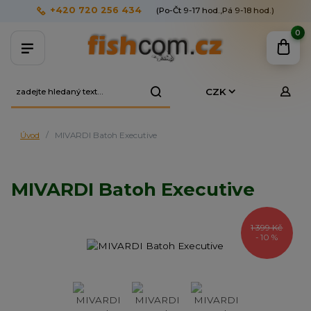
+420 720 256 434
(Po-Čt 9-17 hod.,Pá 9-18 hod.)
0
CZK
Úvod
MIVARDI Batoh Executive
MIVARDI Batoh Executive
1 399 Kč
- 10 %