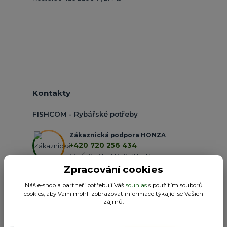
Kontakty
FISHCOM - Rybářské potřeby
Zákaznická podpora HONZA
+420 720 256 434
(Po-Čt 9-17 hod.,Pá 9-18 hod.)
Zpracování cookies
obchod@fishcom.cz
Náš e-shop a partneři potřebují Váš
souhlas
s použitím souborů
cookies, aby Vám mohli zobrazovat informace týkající se Vašich
zájmů.