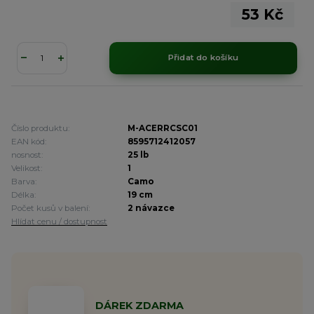
53 Kč
Přidat do košíku
Číslo produktu:
M-ACERRCSC01
EAN kód:
8595712412057
nosnost:
25 lb
Velikost:
1
Barva:
Camo
Délka:
19 cm
Počet kusů v balení:
2 návazce
Hlídat cenu / dostupnost
DÁREK ZDARMA