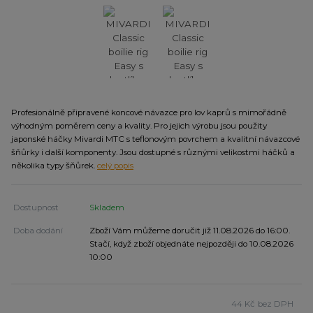
Profesionálně připravené koncové návazce pro lov kaprů s mimořádně
výhodným poměrem ceny a kvality. Pro jejich výrobu jsou použity
japonské háčky Mivardi MTC s teflonovým povrchem a kvalitní návazcové
šňůrky i další komponenty. Jsou dostupné s různými velikostmi háčků a
několika typy šňůrek.
celý popis
Dostupnost
Skladem
Doba dodání
Zboží Vám můžeme doručit již 11.08.2026 do 16:00.
Stačí, když zboží objednáte nejpozději do 10.08.2026
10:00
44 Kč
bez DPH