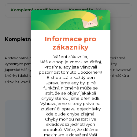
Kompletní specifikace
Komentáře
0
Informace pro
Kompletní specifikace
zákazníky
Vážení zákazníci,
Profesionálně připravené koncové návazce pro lov kaprů s mimořádně
Náš e-shop je znovu spuštění.
výhodným poměrem ceny a kvality. Pro jejich výrobu jsou použity
Prosíme, aby jste věnovali
japonské háčky Mivardi MTC s teflonovým povrchem a kvalitní návazcové
pozornost tomuto upozornění!
šňůrky i další komponenty. Jsou dostupné s různými velikostmi háčků a
E-shop stále každý den
několika typy šňůrek.
upravujeme aby byl plně
funkční, nicméně může se
stát, že se objeví jakákoli
chyby kterou jsme přehlédli.
Vyhrazujeme si tedy právo na
Potřebujete poradit?
zrušení či opravu objednávky
kde bude chyba zřejmá.
Chyby mohou nastat i ve
skladovosti jednotlivých
produktů. Věřte, že děláme
maximum k dosažení Vaší
Zákaznická podpora HONZA