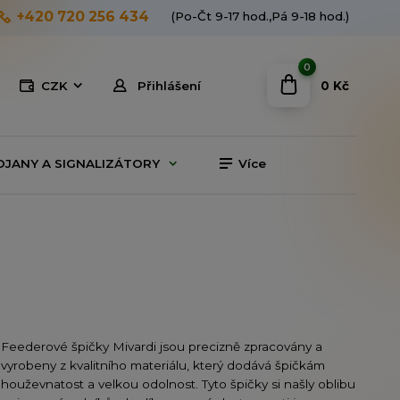
+420 720 256 434
(Po-Čt 9-17 hod.,Pá 9-18 hod.)
0
0 Kč
CZK
Přihlášení
OJANY A SIGNALIZÁTORY
Více
Feederové špičky Mivardi jsou precizně zpracovány a
vyrobeny z kvalitního materiálu, který dodává špičkám
houževnatost a velkou odolnost. Tyto špičky si našly oblibu