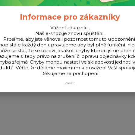
Informace pro zákazníky
Vážení zákazníci,
Náš e-shop je znovu spuštění.
Prosíme, aby jste věnovali pozornost tomuto upozornění
hop stále každý den upravujeme aby byl plně funkční, n
ůže se stát, že se objeví jakákoli chyby kterou jsme přehlé
azujeme si tedy právo na zrušení či opravu objednávky k
hyba zřejmá. Chyby mohou nastat i ve skladovosti jednotli
eny z kvalitního materiálu, který dodává špičkám houževnatost a 
duktů. Věřte, že děláme maximum k dosažení Vaší spokoje
e díky cenové dostupnosti i u rekreačních feederařů.
Děkujeme za pochopení.
Zavřít