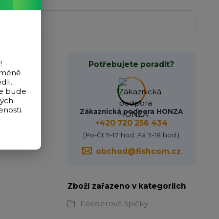
!
Potřebujete poradit?
icméně
dli.
de bude
vých
velkou
nosti.
Zákaznická podpora HONZA
+420 720 256 434
(Po-Čt 9-17 hod.,Pá 9-18 hod.)
obchod@fishcom.cz
Zboží zařazeno v kategoriích
Feederové špičky