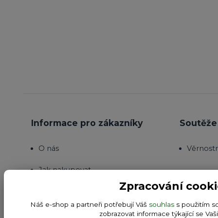
Informace pro zákazníky
Soutěže 
O nás
Věrnost
Jak nakupovat
Zpracování cooki
Obchodní podmínky
Náš e-shop a partneři potřebují Váš
souhlas
s použitím s
Fotogalerie
zobrazovat informace týkající se Vaš