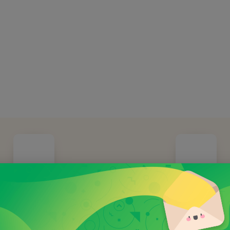
OŽENO ROKU 2014
Doprava ZDAR
nná společnost již 11 let
Při objednávce nad 100