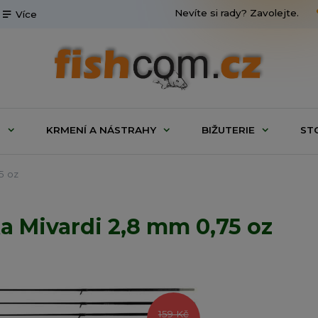
Nevíte si rady? Zavolejte.
Více
G
KRMENÍ A NÁSTRAHY
BIŽUTERIE
ST
5 oz
a Mivardi 2,8 mm 0,75 oz
159 Kč