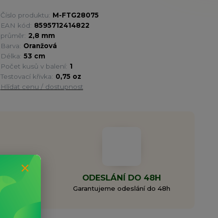
Číslo produktu:
M-FTG28075
EAN kód:
8595712414822
průměr:
2,8 mm
Barva:
Oranžová
Délka:
53 cm
Počet kusů v balení:
1
Testovací křivka:
0,75 oz
Hlídat cenu / dostupnost
MA
ODESLÁNÍ DO 48H
0 Kč
Garantujeme odeslání do 48h