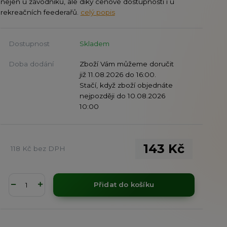
nejen u závodníků, ale díky cenové dostupnosti i u
rekreačních feederařů.
celý popis
Dostupnost
Skladem
Doba dodání
Zboží Vám můžeme doručit
již 11.08.2026 do 16:00.
Stačí, když zboží objednáte
nejpozději do 10.08.2026
10:00
143 Kč
118 Kč
bez DPH
Přidat do košíku