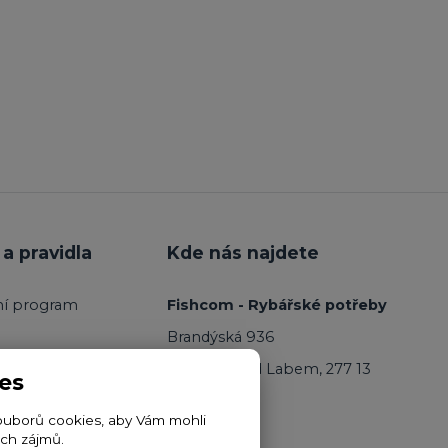
a pravidla
Kde nás najdete
ní program
Fishcom - Rybářské potřeby
Brandýská 936
Kostelec nad Labem, 277 13
es
ouborů cookies, aby Vám mohli
ich zájmů.