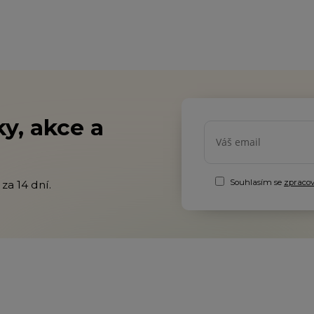
y, akce a
Souhlasím se
zpraco
za 14 dní.