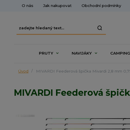
O nás
Jak nakupovat
Obchodní podmínky
PRUTY
NAVIJÁKY
CAMPIN
Úvod
MIVARDI Feederová špička Mivardi 2,8 mm 0,7
MIVARDI Feederová špičk