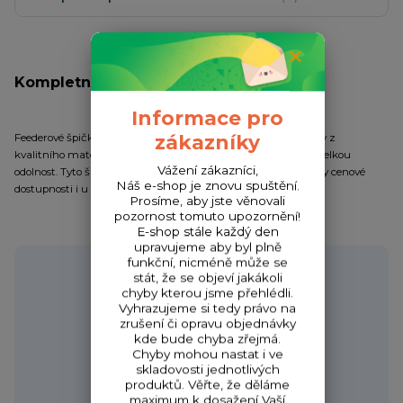
Kompletní specifikace
Informace pro
zákazníky
Feederové špičky Mivardi jsou precizně zpracovány a vyrobeny z
kvalitního materiálu, který dodává špičkám houževnatost a velkou
Vážení zákazníci,
odolnost. Tyto špičky si našly oblibu nejen u závodníků, ale díky cenové
Náš e-shop je znovu spuštění.
dostupnosti i u rekreačních feederařů.
Prosíme, aby jste věnovali
pozornost tomuto upozornění!
E-shop stále každý den
upravujeme aby byl plně
funkční, nicméně může se
Potřebujete poradit?
stát, že se objeví jakákoli
chyby kterou jsme přehlédli.
Vyhrazujeme si tedy právo na
zrušení či opravu objednávky
kde bude chyba zřejmá.
Zákaznická podpora HONZA
Chyby mohou nastat i ve
+420 720 256 434
skladovosti jednotlivých
(Po-Čt 9-17 hod.,Pá 9-18 hod.)
produktů. Věřte, že děláme
maximum k dosažení Vaší