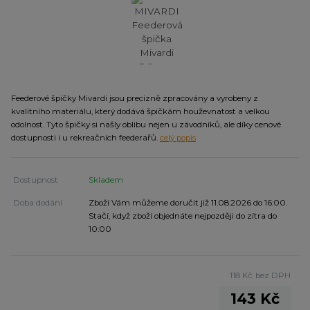
Feederové špičky Mivardi jsou precizně zpracovány a vyrobeny z
kvalitního materiálu, který dodává špičkám houževnatost a velkou
odolnost. Tyto špičky si našly oblibu nejen u závodníků, ale díky cenové
dostupnosti i u rekreačních feederařů.
celý popis
Dostupnost
Skladem
Doba dodání
Zboží Vám můžeme doručit již 11.08.2026 do 16:00.
Stačí, když zboží objednáte nejpozději do zítra do
10:00
118 Kč
bez DPH
143 Kč