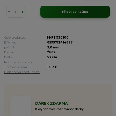
Přidat do košíku
Číslo produktu:
M-FTG30100
EAN kód:
8595712414877
průměr:
3,0 mm
Barva:
Žlutá
Délka:
53 cm
Počet kusů v balení:
1
Testovací křivka:
1,0 oz
Hlídat cenu / dostupnost
DÁREK ZDARMA
K objednávce rozdáváme dárky