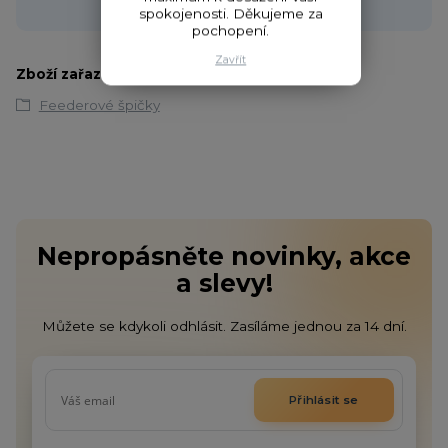
obchod@fishcom.cz
spokojenosti. Děkujeme za
pochopení.
Zavřít
Zboží zařazeno v kategoriích
Feederové špičky
Nepropásněte novinky, akce
a slevy!
Můžete se kdykoli odhlásit. Zasíláme jednou za 14 dní.
Přihlásit se