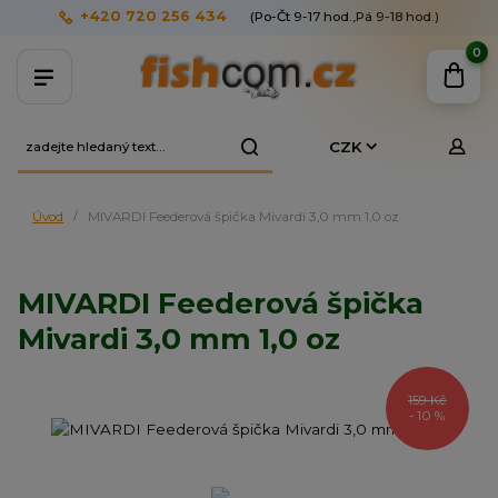
+420 720 256 434
(Po-Čt 9-17 hod.,Pá 9-18 hod.)
0
CZK
Úvod
MIVARDI Feederová špička Mivardi 3,0 mm 1,0 oz
MIVARDI Feederová špička
Mivardi 3,0 mm 1,0 oz
159 Kč
- 10 %