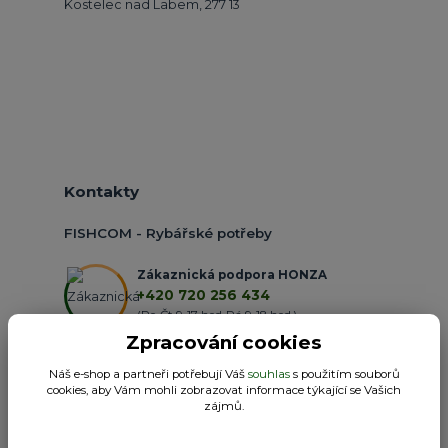
Kostelec nad Labem, 277 13
Kontakty
FISHCOM - Rybářské potřeby
Zákaznická podpora HONZA
+420 720 256 434
(Po-Čt 9-17 hod.,Pá 9-18 hod.)
Zpracování cookies
obchod@fishcom.cz
Náš e-shop a partneři potřebují Váš
souhlas
s použitím souborů
cookies, aby Vám mohli zobrazovat informace týkající se Vašich
zájmů.