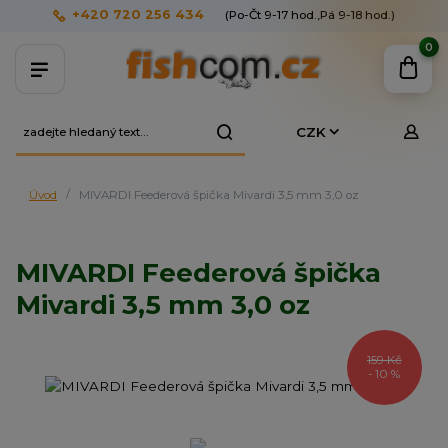
+420 720 256 434
(Po-Čt 9-17 hod.,Pá 9-18 hod.)
0
CZK
Úvod
MIVARDI Feederová špička Mivardi 3,5 mm 3,0 oz
MIVARDI Feederová špička
Mivardi 3,5 mm 3,0 oz
159 Kč
- 10 %