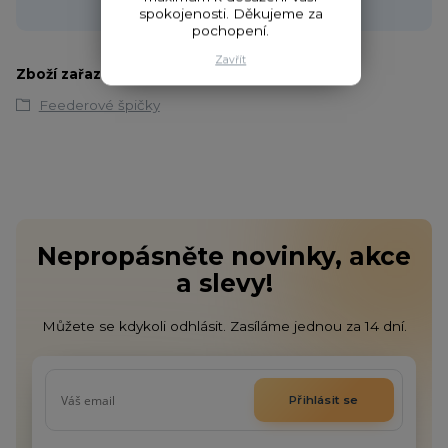
obchod@fishcom.cz
spokojenosti. Děkujeme za
pochopení.
Zavřít
Zboží zařazeno v kategoriích
Feederové špičky
Nepropásněte novinky, akce
a slevy!
Můžete se kdykoli odhlásit. Zasíláme jednou za 14 dní.
Přihlásit se