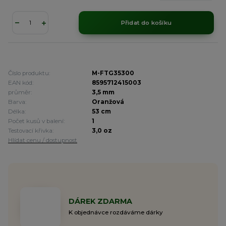
Přidat do košíku
Číslo produktu:
M-FTG35300
EAN kód:
8595712415003
průměr:
3,5 mm
Barva:
Oranžová
Délka:
53 cm
Počet kusů v balení:
1
Testovací křivka:
3,0 oz
Hlídat cenu / dostupnost
DÁREK ZDARMA
K objednávce rozdáváme dárky