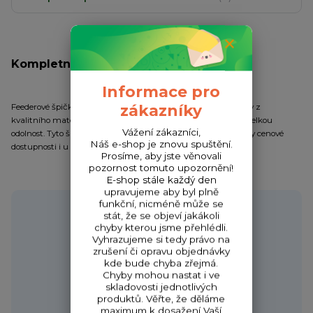
Kompletní specifikace
Informace pro
zákazníky
Feederové špičky Mivardi jsou precizně zpracovány a vyrobeny z
kvalitního materiálu, který dodává špičkám houževnatost a velkou
Vážení zákazníci,
odolnost. Tyto špičky si našly oblibu nejen u závodníků, ale díky cenové
Náš e-shop je znovu spuštění.
dostupnosti i u rekreačních feederařů.
Prosíme, aby jste věnovali
pozornost tomuto upozornění!
E-shop stále každý den
upravujeme aby byl plně
funkční, nicméně může se
Potřebujete poradit?
stát, že se objeví jakákoli
chyby kterou jsme přehlédli.
Vyhrazujeme si tedy právo na
zrušení či opravu objednávky
kde bude chyba zřejmá.
Zákaznická podpora HONZA
Chyby mohou nastat i ve
+420 720 256 434
skladovosti jednotlivých
(Po-Čt 9-17 hod.,Pá 9-18 hod.)
produktů. Věřte, že děláme
maximum k dosažení Vaší