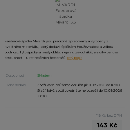
Feederové špičky Mivardi jsou precizně zpracovány a vyrobeny z
kvalitního materiálu, který dodává špičkám houževnatost a velkou
odolnost. Tyto špičky si našly oblibu nejen u závodníků, ale díky cenové
dostupnosti i u rekreačních feederařů.
celý popis
Dostupnost
Skladem
Doba dodání
Zboží Vám můžeme doručit již 11.08.2026 do 16:00.
Stačí, když zboží objednáte nejpozději do 10.08.2026
10:00
118 Kč
bez DPH
143 Kč