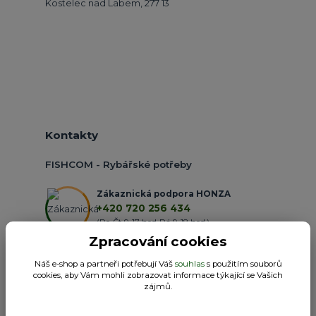
Kostelec nad Labem, 277 13
Kontakty
FISHCOM - Rybářské potřeby
Zákaznická podpora HONZA
+420 720 256 434
(Po-Čt 9-17 hod.,Pá 9-18 hod.)
Zpracování cookies
obchod@fishcom.cz
Náš e-shop a partneři potřebují Váš
souhlas
s použitím souborů
cookies, aby Vám mohli zobrazovat informace týkající se Vašich
zájmů.