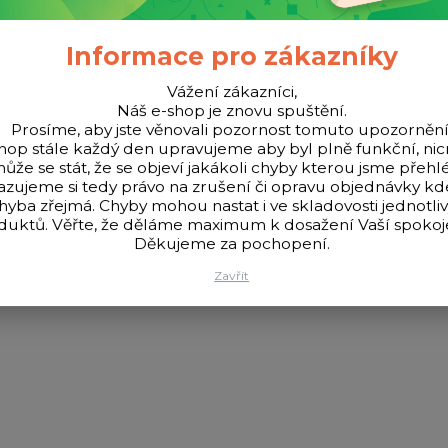
Informace pro zákazníky
Vážení zákazníci,
Náš e-shop je znovu spuštění.
Prosíme, aby jste věnovali pozornost tomuto upozornění
hop stále každý den upravujeme aby byl plně funkční, n
ůže se stát, že se objeví jakákoli chyby kterou jsme přehlé
azujeme si tedy právo na zrušení či opravu objednávky k
hyba zřejmá. Chyby mohou nastat i ve skladovosti jednotli
eny z kvalitního materiálu, který dodává špičkám houževnatost a 
duktů. Věřte, že děláme maximum k dosažení Vaší spokoje
e díky cenové dostupnosti i u rekreačních feederařů.
Děkujeme za pochopení.
Zavřít