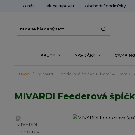
O nás
Jak nakupovat
Obchodní podmínky
PRUTY
NAVIJÁKY
CAMPIN
Úvod
MIVARDI Feederová špička Mivardi 4,0 mm 0,5
MIVARDI Feederová špičk