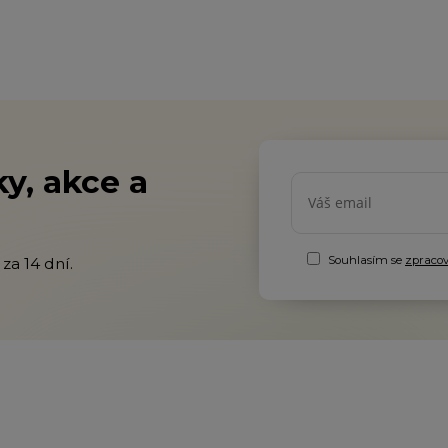
y, akce a
Souhlasím se
zpraco
za 14 dní.