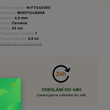
Číslo produktu:
M-FTG40050
EAN kód:
8595712415058
průměr:
4,0 mm
Barva:
Červená
Délka:
53 cm
Počet kusů v balení:
1
Testovací křivka:
0,5 oz
Hlídat cenu / dostupnost
MA
ODESLÁNÍ DO 48H
0 Kč
Garantujeme odeslání do 48h