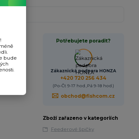
!
Potřebujete poradit?
icméně
dli.
de bude
vých
velkou
nosti.
Zákaznická podpora HONZA
+420 720 256 434
(Po-Čt 9-17 hod.,Pá 9-18 hod.)
obchod@fishcom.cz
Zboží zařazeno v kategoriích
Feederové špičky