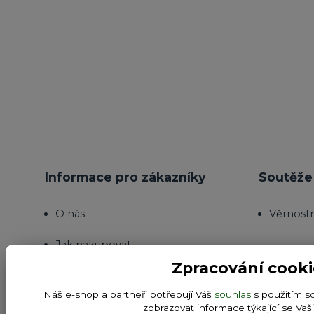
Informace pro zákazníky
Soutěže 
O nás
Věrnost
Jak nakupovat
Zpracování cooki
Obchodní podmínky
Náš e-shop a partneři potřebují Váš
souhlas
s použitím s
Fotogalerie
zobrazovat informace týkající se Vaš