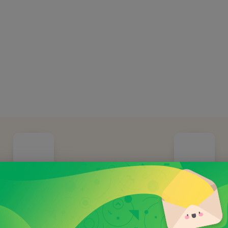
OŽENO ROKU 2014
Doprava ZDAR
nná společnost již 11 let
Při objednávce nad 100