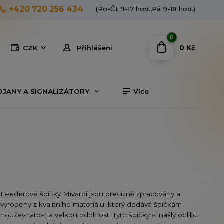
+420 720 256 434
(Po-Čt 9-17 hod.,Pá 9-18 hod.)
0
0 Kč
CZK
Přihlášení
OJANY A SIGNALIZÁTORY
Více
Feederové špičky Mivardi jsou precizně zpracovány a
vyrobeny z kvalitního materiálu, který dodává špičkám
houževnatost a velkou odolnost. Tyto špičky si našly oblibu