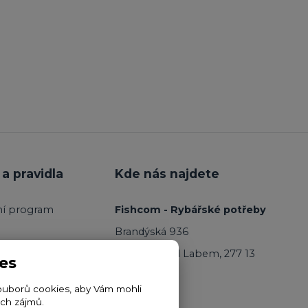
a pravidla
Kde nás najdete
ní program
Fishcom - Rybářské potřeby
Brandýská 936
Kostelec nad Labem, 277 13
es
ouborů cookies, aby Vám mohli
ich zájmů.