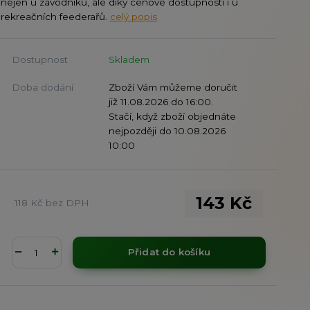
nejen u závodníků, ale díky cenové dostupnosti i u
rekreačních feederařů.
celý popis
Dostupnost
Skladem
Doba dodání
Zboží Vám můžeme doručit
již 11.08.2026 do 16:00.
Stačí, když zboží objednáte
nejpozději do 10.08.2026
10:00
143 Kč
118 Kč
bez DPH
Přidat do košíku