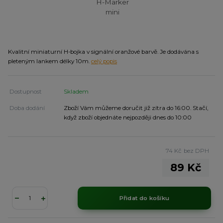
Kvalitní miniaturní H-bojka v signální oranžové barvě. Je dodávána s
pleteným lankem délky 10m.
celý popis
Dostupnost
Skladem
Doba dodání
Zboží Vám můžeme doručit již zítra do 16:00. Stačí,
když zboží objednáte nejpozději dnes do 10:00
74 Kč
bez DPH
89 Kč
Přidat do košíku