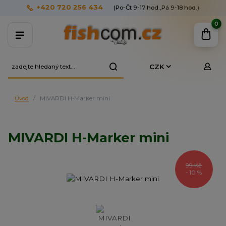
+420 720 256 434
(Po-Čt 9-17 hod.,Pá 9-18 hod.)
0
CZK
Úvod
MIVARDI H-Marker mini
MIVARDI H-Marker mini
99 Kč
- 10 %