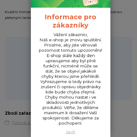
Kvalitní miniaturní H-bojka v signální oranžové barvě. Je dodávána s
Informace pro
pleteným lankem délky 10m.
zákazníky
Vážení zákazníci,
Náš e-shop je znovu spuštění.
Potřebujete poradit?
Prosíme, aby jste věnovali
pozornost tomuto upozornění!
E-shop stále každý den
upravujeme aby byl plně
funkční, nicméně může se
Zákaznická podpora HONZA
stát, že se objeví jakákoli
chyby kterou jsme přehlédli.
+420 720 256 434
Vyhrazujeme si tedy právo na
(Po-Čt 9-17 hod.,Pá 9-18 hod.)
zrušení či opravu objednávky
obchod@fishcom.cz
kde bude chyba zřejmá.
Chyby mohou nastat i ve
skladovosti jednotlivých
produktů. Věřte, že děláme
maximum k dosažení Vaší
Zboží zařazeno v kategoriích
spokojenosti. Děkujeme za
Tyčové a H-bójky
pochopení.
Zavřít