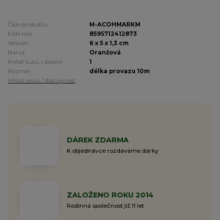
Číslo produktu:
M-ACOHMARKM
EAN kód:
8595712412873
Velikost:
6 x 5 x 1,3 cm
Barva:
Oranžová
Počet kusů v balení:
1
Rozměr:
délka provazu 10m
Hlídat cenu / dostupnost
DÁREK ZDARMA
K objednávce rozdáváme dárky
ZALOŽENO ROKU 2014
Rodinná společnost již 11 let