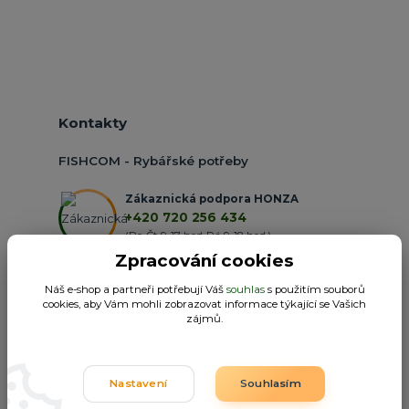
Kontakty
FISHCOM - Rybářské potřeby
Zákaznická podpora HONZA
+420 720 256 434
(Po-Čt 9-17 hod.,Pá 9-18 hod.)
Zpracování cookies
obchod@fishcom.cz
Náš e-shop a partneři potřebují Váš
souhlas
s použitím souborů
cookies, aby Vám mohli zobrazovat informace týkající se Vašich
zájmů.
Nastavení
Souhlasím