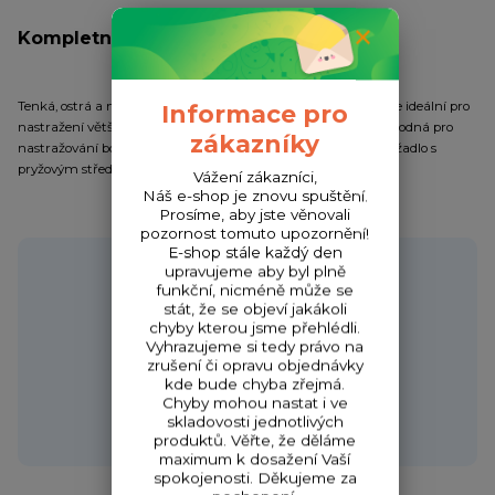
Kompletní specifikace
Tenká, ostrá a mírně pružná jehla s miniaturním zářezem. Je ideální pro
Informace pro
nastražení většiny standardních nástrah včetně partiklu. Vhodná pro
zákazníky
nastražování boilies nebo partiklu. Ergonomicky tvarované držadlo s
pryžovým středem zajišťuje pohodlný a pevný úchop.
Vážení zákazníci,
Náš e-shop je znovu spuštění.
Prosíme, aby jste věnovali
pozornost tomuto upozornění!
E-shop stále každý den
Potřebujete poradit?
upravujeme aby byl plně
funkční, nicméně může se
stát, že se objeví jakákoli
chyby kterou jsme přehlédli.
Vyhrazujeme si tedy právo na
Zákaznická podpora HONZA
zrušení či opravu objednávky
+420 720 256 434
kde bude chyba zřejmá.
Chyby mohou nastat i ve
(Po-Čt 9-17 hod.,Pá 9-18 hod.)
skladovosti jednotlivých
obchod@fishcom.cz
produktů. Věřte, že děláme
maximum k dosažení Vaší
spokojenosti. Děkujeme za