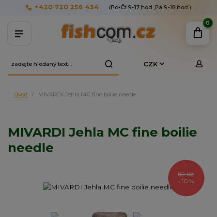
+420 720 256 434
(Po-Čt 9-17 hod.,Pá 9-18 hod.)
0
CZK
Úvod
MIVARDI Jehla MC fine boilie needle
MIVARDI Jehla MC fine boilie
needle
89 Kč
- 10 %