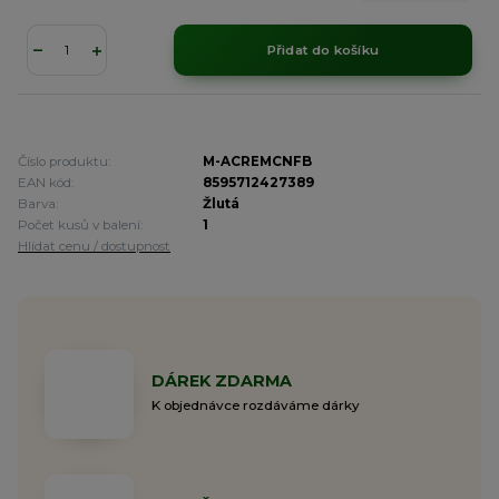
Přidat do košíku
Číslo produktu:
M-ACREMCNFB
EAN kód:
8595712427389
Barva:
Žlutá
Počet kusů v balení:
1
Hlídat cenu / dostupnost
DÁREK ZDARMA
K objednávce rozdáváme dárky