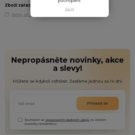
pochopení.
Zboží zařazeno v kategoriích
Zavřít
Jehly, vrtáčky a utahovače
Nepropásněte novinky, akce
a slevy!
Můžete se kdykoli odhlásit. Zasíláme jednou za 14 dní.
Přihlásit se
Souhlasím se
zpracováním osobních údajů
za účelem
rozesílky newsletteru.