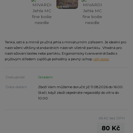
Tenká, ostrá a mírně pružná jehla s miniaturním zářezem. Je ideální pro
nastražení většiny standardních nástrah včetně partiklu. Vhodná pro
nastražování boilies nebo partiklu. Ergonomicky tvarované držadlo s
pryžovým středem zajišťuje pohodlný a pevný úchop.
celý popis
Dostupnost
Skladem
Doba dodání
Zboží Vám můžeme doručit již 11.08.2026 do 16:00.
Stačí, když zboží objednáte nejpozději do zítra do
10:00
66 Kč
bez DPH
80 Kč