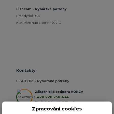
Fishcom - Rybářské potřeby
Brandýská 936
Kostelec nad Labem, 277 13
Kontakty
FISHCOM - Rybářské potřeby
Zákaznická podpora HONZA
+420 720 256 434
(Po-Čt 9-17 hod.,Pá 9-18 hod.)
Zpracování cookies
obchod@fishcom.cz