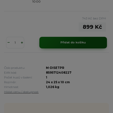
10:00
743 Kč
bez DPH
899 Kč
Přidat do košíku
Číslo produktu:
M-DISETPR
EAN kód:
8595712408227
Počet kusů v balení:
1
Rozměr:
24 x 25 x 10 cm
Hmotnost:
1,026 kg
Hlídat cenu / dostupnost