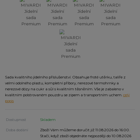
Sada kvalitního jídelního příslušenství. Obsahuje froté utěrku, talíře z
velmi odolného plastu, kompletní příbory, nerezové termohrnky a
nerezové dózy na cukr a sůl s kvalitním těsněním. Vše je zabaleno v
kvalitním polstrovaném pouzdru se zipem a transportním uchem.
celý
popis
Dostupnost
Skladem
Doba dodání
Zboží Vám můžeme doručit již 11.08.2026 do 16:00.
Stačí, když zboží objednáte nejpozději do 10.08.2026