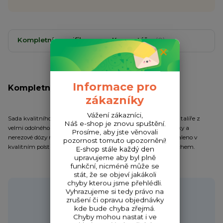
Kompletní specifikace
Komentáře
0
Informace pro
Kompletní specifikace
zákazníky
Vážení zákazníci,
Sada kvalitního jídelního příslušenství. Obsahuje froté utěrku, talíře z
Náš e-shop je znovu spuštění.
velmi odolného plastu, kompletní příbory, nerezové termohrnky a
Prosíme, aby jste věnovali
nerezové dózy na cukr a sůl s kvalitním těsněním. Vše je zabaleno v
pozornost tomuto upozornění!
kvalitním polstrovaném pouzdru se zipem a transportním uchem.
E-shop stále každý den
upravujeme aby byl plně
funkční, nicméně může se
stát, že se objeví jakákoli
chyby kterou jsme přehlédli.
Potřebujete poradit?
Vyhrazujeme si tedy právo na
zrušení či opravu objednávky
kde bude chyba zřejmá.
Chyby mohou nastat i ve