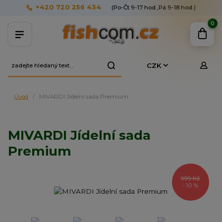
+420 720 256 434
(Po-Čt 9-17 hod.,Pá 9-18 hod.)
0
CZK
Úvod
MIVARDI Jídelní sada Premium
MIVARDI Jídelní sada
Premium
999 Kč
- 10 %