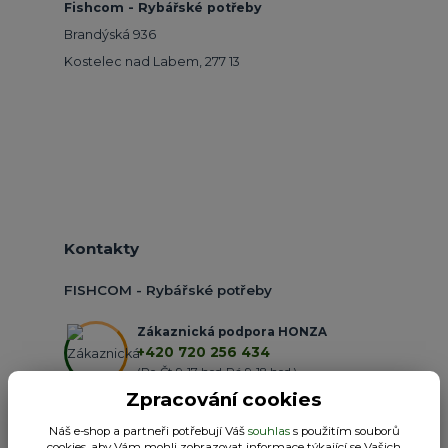
Fishcom - Rybářské potřeby
Brandýská 936
Kostelec nad Labem, 277 13
Kontakty
FISHCOM - Rybářské potřeby
Zákaznická podpora HONZA
+420 720 256 434
(Po-Čt 9-17 hod.,Pá 9-18 hod.)
Zpracování cookies
obchod@fishcom.cz
Náš e-shop a partneři potřebují Váš
souhlas
s použitím souborů
cookies, aby Vám mohli zobrazovat informace týkající se Vašich