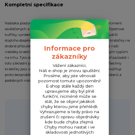
Kompletní specifikace
Nabídka plastových krabiček a kufříků představuje ucelený sortiment
osvědčených a stále žádaných modelů. Zajímavé jsou dvou a třípatrové
kufříky, vyrobené z vysoce odolného plastu. V zavřeném stavu udrží
stojícího dospělého člověka. Za vynikající ceny vám nabízíme i krabičky na
drobné příslušenství, háčky, umělé mušky atd. Řada modelů z naší
Informace pro
nabídky krabiček přináší drobné inovace oproti běžně nabízeným typům
zákazníky
na trhu. Tyto drobné úpravy jsou vedeny snahou maximálně přizpůsobit i
toto základní příslušenství praktickým požadavkům rybářů. Všechny
Vážení zákazníci,
krabičky jsou vyrobeny z plastové hmoty s příměsí silikonu. Umožňují
Náš e-shop je znovu spuštění.
proto bezproblémové přechovávání agresivních gumových twisterů a
Prosíme, aby jste věnovali
podobných nástrah.
pozornost tomuto upozornění!
E-shop stále každý den
upravujeme aby byl plně
funkční, nicméně může se
stát, že se objeví jakákoli
Potřebujete poradit?
chyby kterou jsme přehlédli.
Vyhrazujeme si tedy právo na
zrušení či opravu objednávky
kde bude chyba zřejmá.
Chyby mohou nastat i ve
skladovosti jednotlivých
Zákaznická podpora HONZA