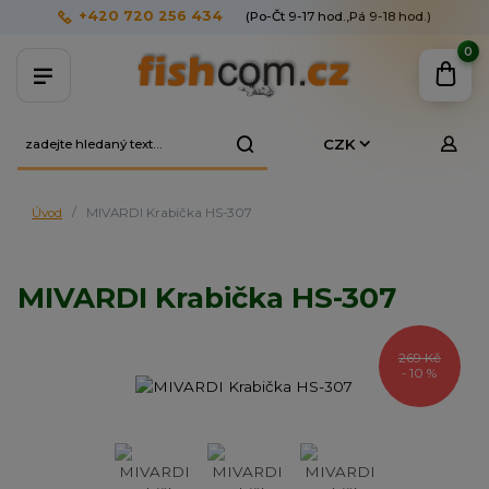
+420 720 256 434
(Po-Čt 9-17 hod.,Pá 9-18 hod.)
0
CZK
Úvod
MIVARDI Krabička HS-307
MIVARDI Krabička HS-307
269 Kč
- 10 %