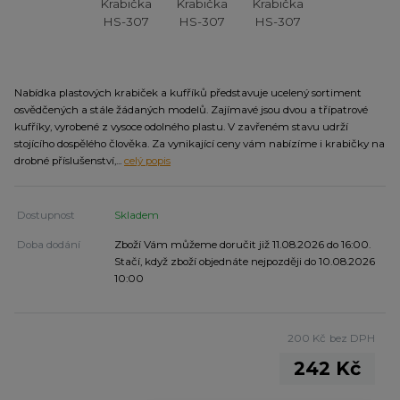
Nabídka plastových krabiček a kufříků představuje ucelený sortiment
osvědčených a stále žádaných modelů. Zajímavé jsou dvou a třípatrové
kufříky, vyrobené z vysoce odolného plastu. V zavřeném stavu udrží
stojícího dospělého člověka. Za vynikající ceny vám nabízíme i krabičky na
drobné příslušenství,...
celý popis
Dostupnost
Skladem
Doba dodání
Zboží Vám můžeme doručit již 11.08.2026 do 16:00.
Stačí, když zboží objednáte nejpozději do 10.08.2026
10:00
200 Kč
bez DPH
242 Kč