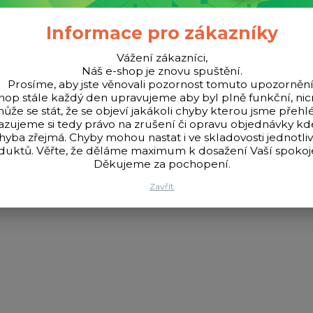
Informace pro zákazníky
Vážení zákazníci,
Náš e-shop je znovu spuštění.
Prosíme, aby jste věnovali pozornost tomuto upozornění
hop stále každý den upravujeme aby byl plně funkční, n
ůže se stát, že se objeví jakákoli chyby kterou jsme přehlé
azujeme si tedy právo na zrušení či opravu objednávky k
hyba zřejmá. Chyby mohou nastat i ve skladovosti jednotli
o s prodlouženým opěradlem a důmyslným systémem volitelných bo
duktů. Věřte, že děláme maximum k dosažení Vaší spokoje
být umístěny až v osmi různých pozicích po obvodu křesla. Čtyři tel
Děkujeme za pochopení.
 lze během okamžiku vytvořit robustní přepravní vozík s nafukovac
ávlek na matraci a jeden boční adaptér na příslušenství. Křeslo i 
Zavřít
t v kategorii plavaná a feeder a rovněž vítěz hlavní ceny GRAND 