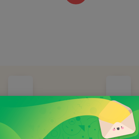
OŽENO ROKU 2014
Doprava ZDAR
nná společnost již 11 let
Při objednávce nad 100