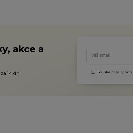
y, akce a
Souhlasím se
zpraco
za 14 dní.