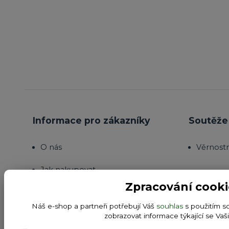
Informace pro zákazníky
Soutěže 
O nás
Věrnost
Jak nakupovat
Zpracování cooki
Obchodní podmínky
Náš e-shop a partneři potřebují Váš
souhlas
s použitím s
Fotogalerie
zobrazovat informace týkající se Vaš