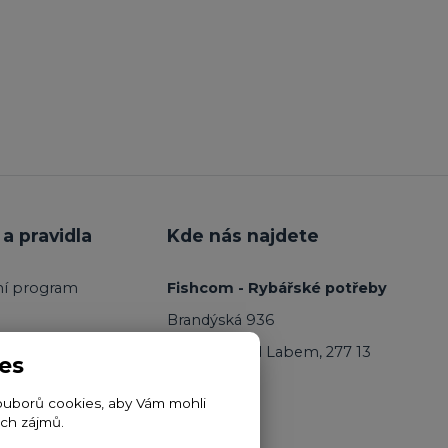
a pravidla
Kde nás najdete
ní program
Fishcom - Rybářské potřeby
Brandýská 936
Kostelec nad Labem, 277 13
es
ouborů cookies, aby Vám mohli
ich zájmů.