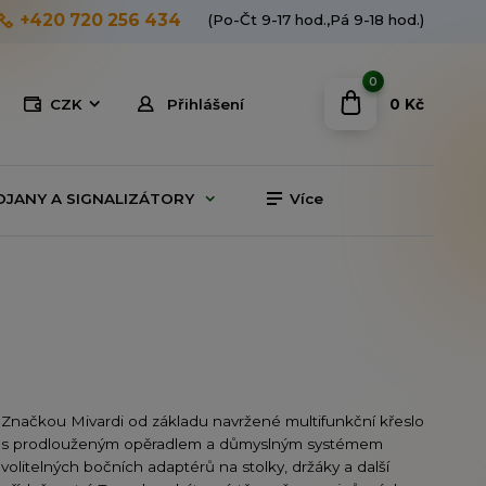
+420 720 256 434
(Po-Čt 9-17 hod.,Pá 9-18 hod.)
0
0 Kč
CZK
Přihlášení
OJANY A SIGNALIZÁTORY
Více
Značkou Mivardi od základu navržené multifunkční křeslo
s prodlouženým opěradlem a důmyslným systémem
volitelných bočních adaptérů na stolky, držáky a další