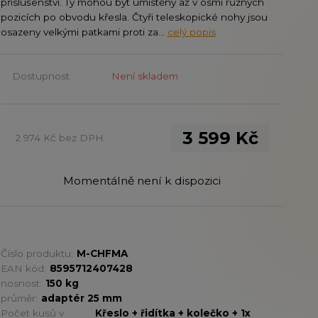
příslušenství. Ty mohou být umístěny až v osmi různých
pozicích po obvodu křesla. Čtyři teleskopické nohy jsou
osazeny velkými patkami proti za...
celý popis
Dostupnost
Není skladem
3 599 Kč
2 974 Kč
bez DPH
Momentálně není k dispozici
Číslo produktu:
M-CHFMA
EAN kód:
8595712407428
nosnost:
150 kg
průměr:
adaptér 25 mm
Počet kusů v
Křeslo + řidítka + kolečko + 1x