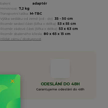
balení:
adaptér
Hmotnost:
7,2 kg
Transportní taška:
M-TBC
Výška sedáku od země (od - do):
35 - 50 cm
Rozměr sedací části (šířka x délka):
53 x 55 cm
Rozměr zádové části (šířka x délka):
53 x 63 cm
Rozměr sbaleného křesla:
80 x 65 x 15 cm
Hlídat cenu / dostupnost
MA
ODESLÁNÍ DO 48H
0 Kč
Garantujeme odeslání do 48h