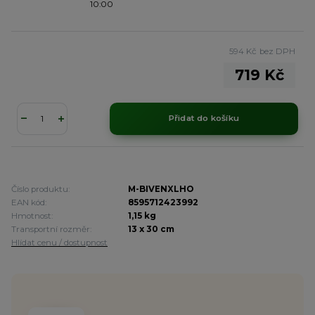
10:00
594 Kč
bez DPH
719 Kč
Přidat do košíku
Číslo produktu:
M-BIVENXLHO
EAN kód:
8595712423992
Hmotnost:
1,15 kg
Transportní rozměr:
13 x 30 cm
Hlídat cenu / dostupnost