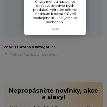
Chyby mohou nastat i ve
skladovosti jednotlivých
produktů. Věřte, že děláme
maximum k dosažení Vaší
Zákaznická podpora HONZA
spokojenosti. Děkujeme za
+420 720 256 434
pochopení.
(Po-Čt 9-17 hod.,Pá 9-18 hod.)
Zavřít
obchod@fishcom.cz
Zboží zařazeno v kategoriích
Přehozy, ložnice a moskytiéry
Nepropásněte novinky, akce
a slevy!