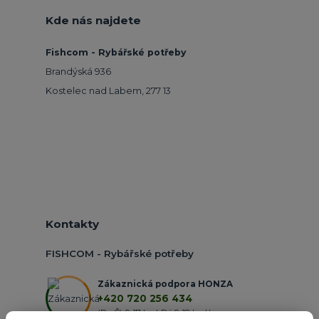
Kde nás najdete
Fishcom - Rybářské potřeby
Brandýská 936
Kostelec nad Labem, 277 13
Kontakty
FISHCOM - Rybářské potřeby
Zákaznická podpora HONZA
+420 720 256 434
(Po-Čt 9-17 hod.,Pá 9-18 hod.)