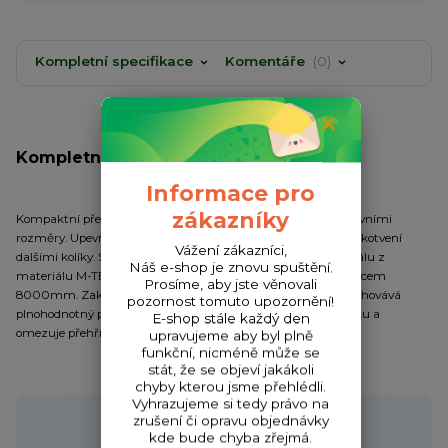
Kompletní specifikace
Komentáře
0
Kompletní specifikace
Informace pro
zákazníky
Kompaktní přehoz na bivak Entrix XL s miniaturními přepravními
rozměry. Upevňuje se přímo na postavený bivak bez nutnosti kotvení
Vážení zákazníci,
dalšími kolíky. Stejně jako samotný bivak je vyroben z materiálu z
Náš e-shop je znovu spuštění.
materiálu M-TEC300 s hexagonální texturou a vodním sloupcem
Prosíme, aby jste věnovali
8000mm. Zakrývá střechu a část bočních stěn, přičemž zachovává
pozornost tomuto upozornění!
plnohodnotný přístup k oknům bivaku. Eliminuje rosení bivaku a
E-shop stále každý den
omezuje přehřívání bivaku na přímém slunci.
upravujeme aby byl plně
funkční, nicméně může se
stát, že se objeví jakákoli
chyby kterou jsme přehlédli.
Vyhrazujeme si tedy právo na
Potřebujete poradit?
zrušení či opravu objednávky
kde bude chyba zřejmá.