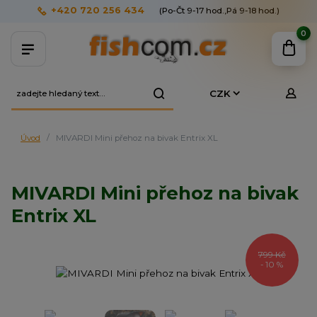
+420 720 256 434
(Po-Čt 9-17 hod.,Pá 9-18 hod.)
0
CZK
Úvod
MIVARDI Mini přehoz na bivak Entrix XL
MIVARDI Mini přehoz na bivak
Entrix XL
799 Kč
- 10 %