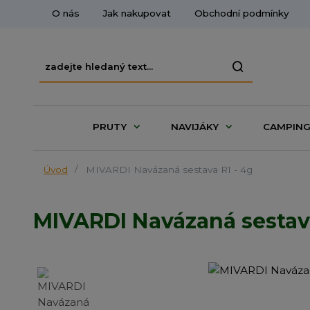
O nás
Jak nakupovat
Obchodní podmínky
PRUTY
NAVIJÁKY
CAMPIN
Úvod
MIVARDI Navázaná sestava R1 - 4g
MIVARDI Navázaná sestava