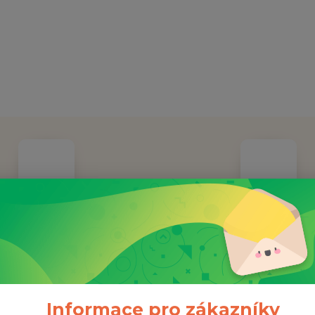
OŽENO ROKU 2014
Doprava ZDAR
nná společnost již 11 let
Při objednávce nad 100
Informace pro zákazníky