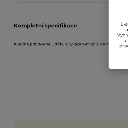
E-s
Kompletní specifikace
m
Vyhr
c
Kvalitně připravené udičky s vyváženým splávkem a hotov
pro