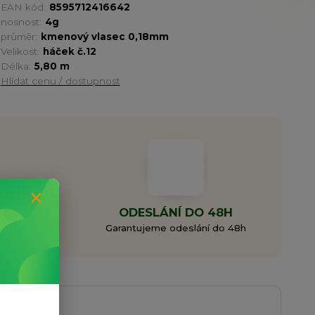
EAN kód:
8595712416642
nosnost:
4g
průměr:
kmenový vlasec 0,18mm
Velikost:
háček č.12
Délka:
5,80 m
Hlídat cenu / dostupnost
MA
ODESLÁNÍ DO 48H
0 Kč
Garantujeme odeslání do 48h