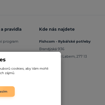
a pravidla
Kde nás najdete
ní program
Fishcom - Rybářské potřeby
Brandýská 936
Kostelec nad Labem, 277 13
es
ouborů cookies, aby Vám mohli
ich zájmů.
asím