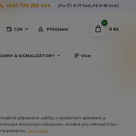
+420 720 256 434
(Po-Čt 9-17 hod.,Pá 9-18 hod.)
0
0 Kč
CZK
Přihlášení
OJANY A SIGNALIZÁTORY
Více
Kvalitně připravené udičky s vyváženým splávkem a
hotovým koncovým návazcem, vhodné pro rekreační lov
na plavanou.
celý popis