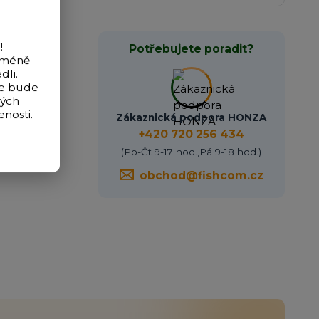
!
Potřebujete poradit?
icméně
dli.
de bude
vých
nosti.
Zákaznická podpora HONZA
+420 720 256 434
(Po-Čt 9-17 hod.,Pá 9-18 hod.)
obchod@fishcom.cz