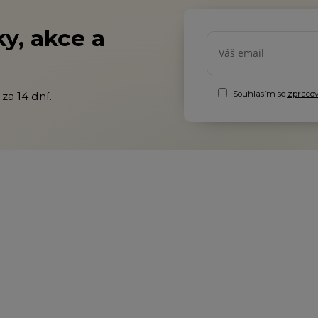
y, akce a
Souhlasím se
zpraco
za 14 dní.