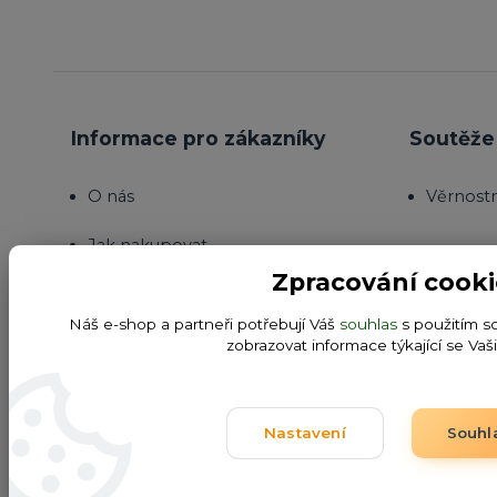
Informace pro zákazníky
Soutěže 
O nás
Věrnost
Jak nakupovat
Zpracování cooki
Obchodní podmínky
Náš e-shop a partneři potřebují Váš
souhlas
s použitím s
Fotogalerie
zobrazovat informace týkající se Vaš
Kontakty
Nastavení
Souhl
Blog