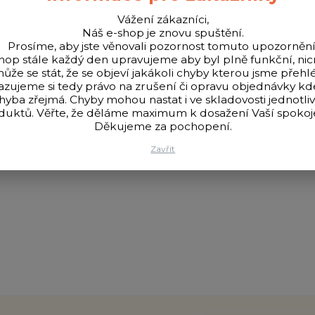
Vážení zákazníci,
Náš e-shop je znovu spuštění.
Prosíme, aby jste věnovali pozornost tomuto upozornění
hop stále každý den upravujeme aby byl plně funkční, n
ůže se stát, že se objeví jakákoli chyby kterou jsme přehlé
azujeme si tedy právo na zrušení či opravu objednávky k
hyba zřejmá. Chyby mohou nastat i ve skladovosti jednotli
ým koncovým návazcem, vhodné pro rekreační lov na plavanou.
duktů. Věřte, že děláme maximum k dosažení Vaší spokoje
Děkujeme za pochopení.
Zavřít