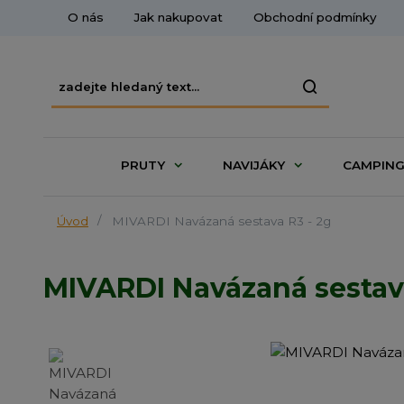
O nás
Jak nakupovat
Obchodní podmínky
PRUTY
NAVIJÁKY
CAMPIN
Úvod
MIVARDI Navázaná sestava R3 - 2g
MIVARDI Navázaná sestava