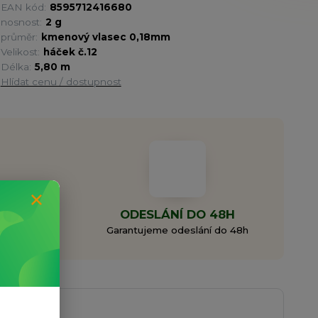
EAN kód:
8595712416680
nosnost:
2 g
průměr:
kmenový vlasec 0,18mm
Velikost:
háček č.12
Délka:
5,80 m
Hlídat cenu / dostupnost
MA
ODESLÁNÍ DO 48H
0 Kč
Garantujeme odeslání do 48h