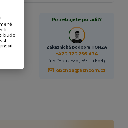
!
Potřebujete poradit?
icméně
dli.
de bude
vých
nosti.
Zákaznická podpora HONZA
+420 720 256 434
(Po-Čt 9-17 hod.,Pá 9-18 hod.)
obchod@fishcom.cz