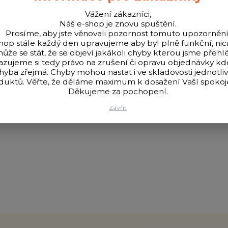
Vážení zákazníci,
Náš e-shop je znovu spuštění.
Prosíme, aby jste věnovali pozornost tomuto upozornění
hop stále každý den upravujeme aby byl plně funkční, n
ůže se stát, že se objeví jakákoli chyby kterou jsme přehlé
azujeme si tedy právo na zrušení či opravu objednávky k
hyba zřejmá. Chyby mohou nastat i ve skladovosti jednotli
ým koncovým návazcem, vhodné pro rekreační lov na plavanou.
duktů. Věřte, že děláme maximum k dosažení Vaší spokoje
Děkujeme za pochopení.
Zavřít