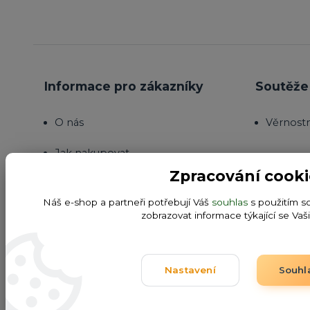
Informace pro zákazníky
Soutěže 
O nás
Věrnost
Jak nakupovat
Zpracování cooki
Obchodní podmínky
Náš e-shop a partneři potřebují Váš
souhlas
s použitím s
Fotogalerie
zobrazovat informace týkající se Vaš
Kontakty
Nastavení
Souhl
Blog