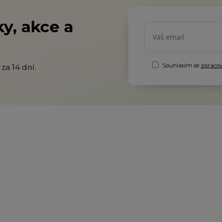
y, akce a
Souhlasím se
zpraco
za 14 dní.