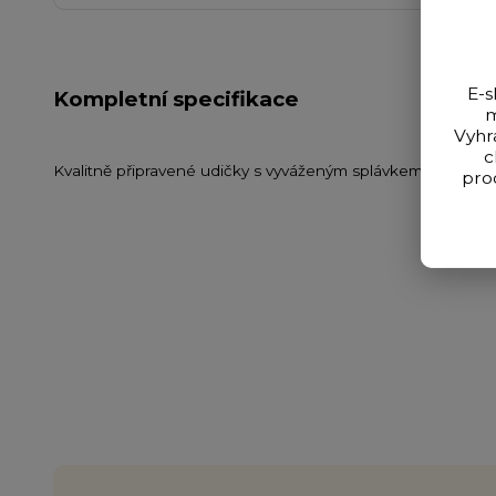
E-s
Kompletní specifikace
m
Vyhr
c
Kvalitně připravené udičky s vyváženým splávkem a hotov
pro