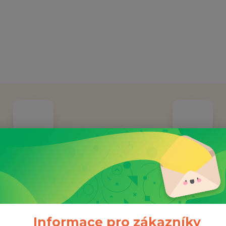
OŽENO ROKU 2014
Doprava ZDAR
nná společnost již 11 let
Při objednávce nad 100
Informace pro zákazníky