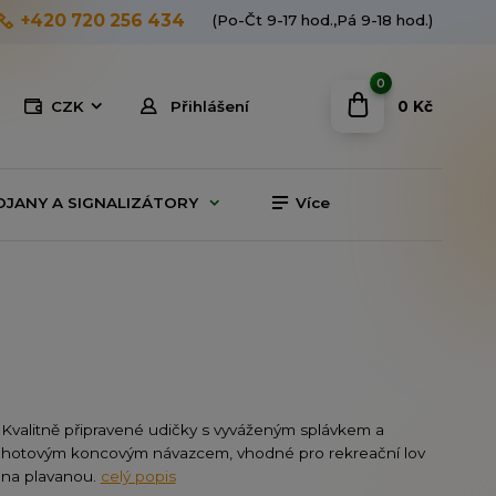
+420 720 256 434
(Po-Čt 9-17 hod.,Pá 9-18 hod.)
0
0 Kč
CZK
Přihlášení
OJANY A SIGNALIZÁTORY
Více
Kvalitně připravené udičky s vyváženým splávkem a
hotovým koncovým návazcem, vhodné pro rekreační lov
na plavanou.
celý popis