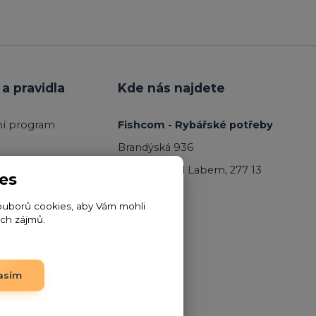
a pravidla
Kde nás najdete
ní program
Fishcom - Rybářské potřeby
Brandýská 936
Kostelec nad Labem, 277 13
es
ouborů cookies, aby Vám mohli
ich zájmů.
asím