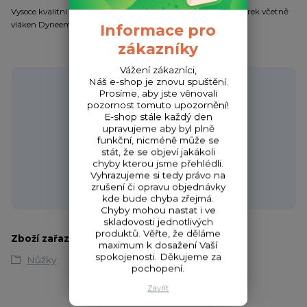
Vysoce kvalitní nůžky na všechny typy vlasců a pletených šňůrek včetně
vláken Dyneema s diamantovým brouskem háčků v rukojeti.
Informace pro
zákazníky
Vážení zákazníci,
Náš e-shop je znovu spuštění.
Potřebujete poradit?
Prosíme, aby jste věnovali
pozornost tomuto upozornění!
E-shop stále každý den
upravujeme aby byl plně
funkční, nicméně může se
Zákaznická podpora HONZA
stát, že se objeví jakákoli
+420 720 256 434
chyby kterou jsme přehlédli.
(Po-Čt 9-17 hod.,Pá 9-18 hod.)
Vyhrazujeme si tedy právo na
zrušení či opravu objednávky
obchod@fishcom.cz
kde bude chyba zřejmá.
Chyby mohou nastat i ve
skladovosti jednotlivých
produktů. Věřte, že děláme
Zboží zařazeno v kategoriích
maximum k dosažení Vaší
spokojenosti. Děkujeme za
Nůžky
pochopení.
Zavřít