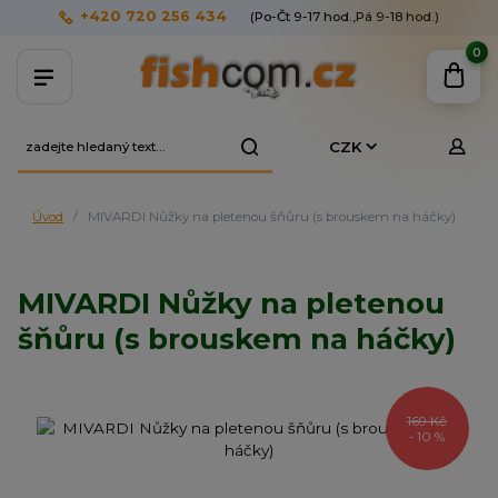
+420 720 256 434
(Po-Čt 9-17 hod.,Pá 9-18 hod.)
0
CZK
Úvod
MIVARDI Nůžky na pletenou šňůru (s brouskem na háčky)
MIVARDI Nůžky na pletenou
šňůru (s brouskem na háčky)
169 Kč
- 10 %