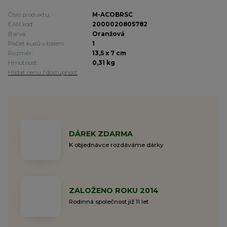
Číslo produktu:
M-ACOBRSC
EAN kód:
2000020805782
Barva:
Oranžová
Počet kusů v balení:
1
Rozměr:
13,5 x 7 cm
Hmotnost:
0,31 kg
Hlídat cenu / dostupnost
DÁREK ZDARMA
K objednávce rozdáváme dárky
ZALOŽENO ROKU 2014
Rodinná společnost již 11 let