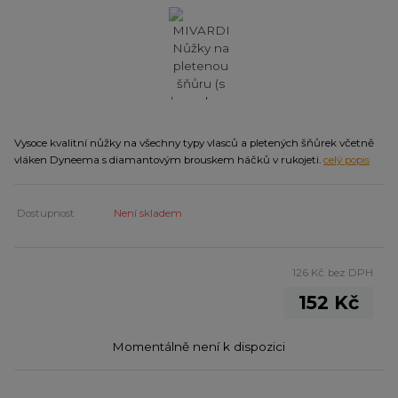
Vysoce kvalitní nůžky na všechny typy vlasců a pletených šňůrek včetně
vláken Dyneema s diamantovým brouskem háčků v rukojeti.
celý popis
Dostupnost
Není skladem
126 Kč
bez DPH
152 Kč
Momentálně není k dispozici