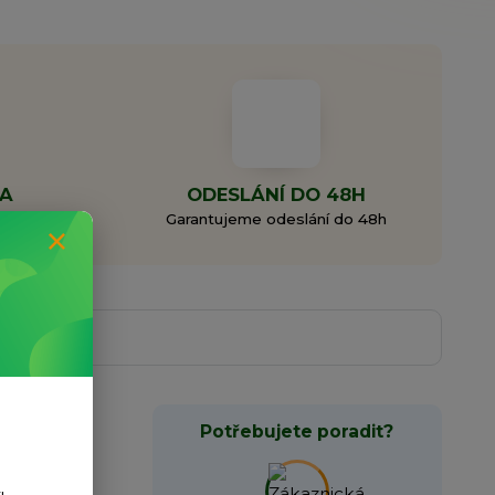
MA
ODESLÁNÍ DO 48H
0 Kč
Garantujeme odeslání do 48h
Potřebujete poradit?