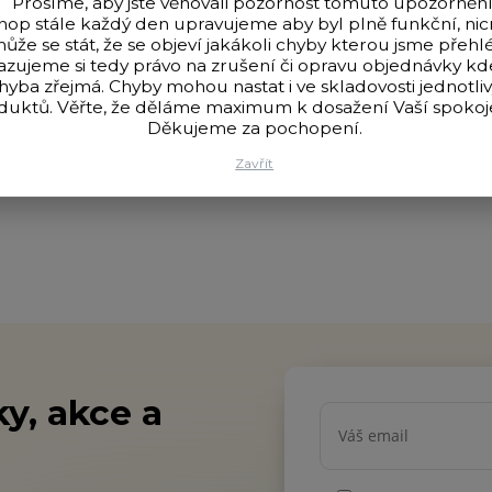
Prosíme, aby jste věnovali pozornost tomuto upozornění
hop stále každý den upravujeme aby byl plně funkční, n
ůže se stát, že se objeví jakákoli chyby kterou jsme přehlé
azujeme si tedy právo na zrušení či opravu objednávky k
hyba zřejmá. Chyby mohou nastat i ve skladovosti jednotli
duktů. Věřte, že děláme maximum k dosažení Vaší spokoje
Děkujeme za pochopení.
Zavřít
y, akce a