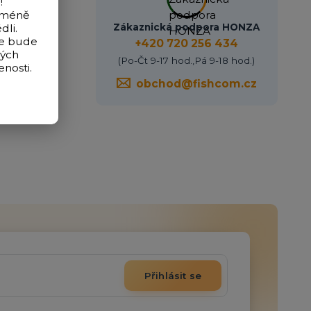
!
icméně
Zákaznická podpora HONZA
dli.
de bude
+420 720 256 434
vých
(Po-Čt 9-17 hod.,Pá 9-18 hod.)
nosti.
obchod@fishcom.cz
Přihlásit se