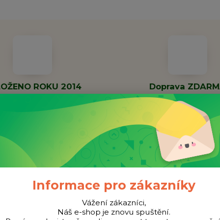
OŽENO ROKU 2014
Doprava ZDAR
nná společnost již 11 let
Při objednávce nad 100
Informace pro zákazníky
Vážení zákazníci,
Náš e-shop je znovu spuštění.