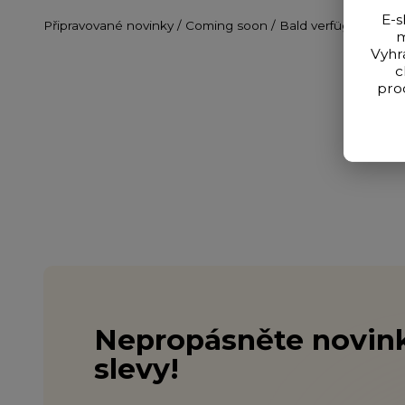
E-s
Připravované novinky / Coming soon / Bald verfügbar
m
Vyhr
c
pro
Nepropásněte novink
slevy!