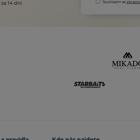
Souhlasím se
zpraco
za 14 dní.
a pravidla
Kde nás najdete