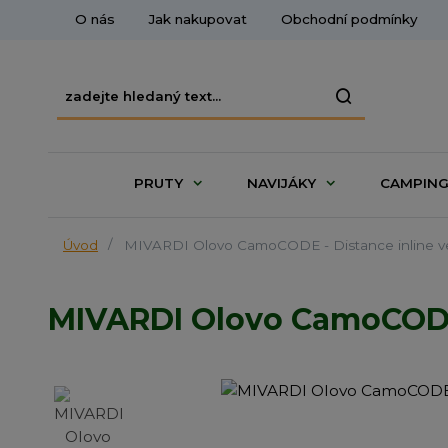
O nás
Jak nakupovat
Obchodní podmínky
PRUTY
NAVIJÁKY
CAMPIN
Úvod
MIVARDI Olovo CamoCODE - Distance inline ve
MIVARDI Olovo CamoCODE -