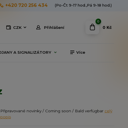
+420 720 256 434
(Po-Čt 9-17 hod.,Pá 9-18 hod.)
0
0 Kč
CZK
Přihlášení
OJANY A SIGNALIZÁTORY
Více
z
Připravované novinky / Coming soon / Bald verfügbar
celý
popis