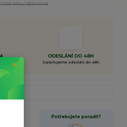
Hlídat cenu / dostupnost
MA
ODESLÁNÍ DO 48H
0 Kč
Garantujeme odeslání do 48h
Potřebujete poradit?