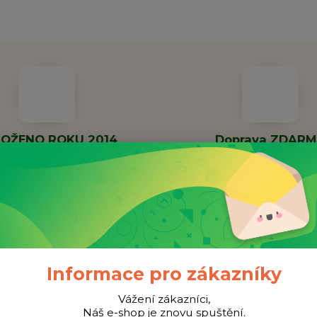
OŽENO ROKU 2014
Doprava ZDAR
nná společnost již 11 let
Při objednávce nad 100
Informace pro zákazníky
Vážení zákazníci,
Náš e-shop je znovu spuštění.