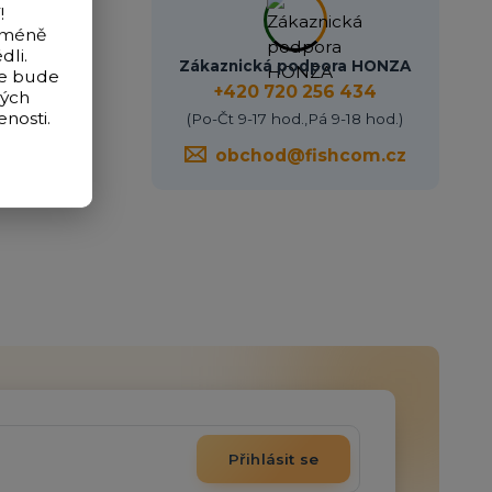
!
icméně
dli.
Zákaznická podpora HONZA
de bude
+420 720 256 434
vých
nosti.
(Po-Čt 9-17 hod.,Pá 9-18 hod.)
obchod@fishcom.cz
Přihlásit se