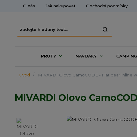
O nás
Jak nakupovat
Obchodní podmínky
PRUTY
NAVIJÁKY
CAMPIN
Úvod
MIVARDI Olovo CamoCODE - Flat pear inline ve
MIVARDI Olovo CamoCODE -