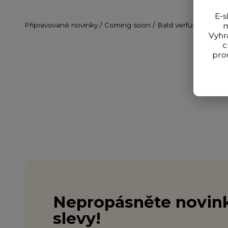
E-s
Připravované novinky / Coming soon / Bald verfügbar
m
Vyhr
c
pro
Nepropásněte novink
slevy!