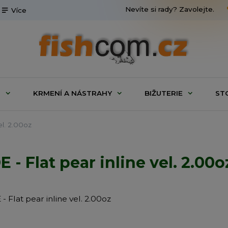
Nevíte si rady? Zavolejte.
Více
G
KRMENÍ A NÁSTRAHY
BIŽUTERIE
ST
l. 2.00oz
 Flat pear inline vel. 2.00o