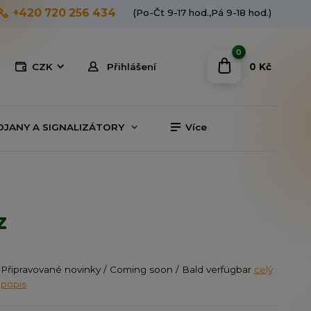
+420 720 256 434
(Po-Čt 9-17 hod.,Pá 9-18 hod.)
0
0 Kč
CZK
Přihlášení
OJANY A SIGNALIZÁTORY
Více
z
Připravované novinky / Coming soon / Bald verfügbar
celý
popis