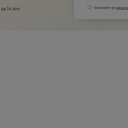
Souhlasím se
zpraco
za 14 dní.