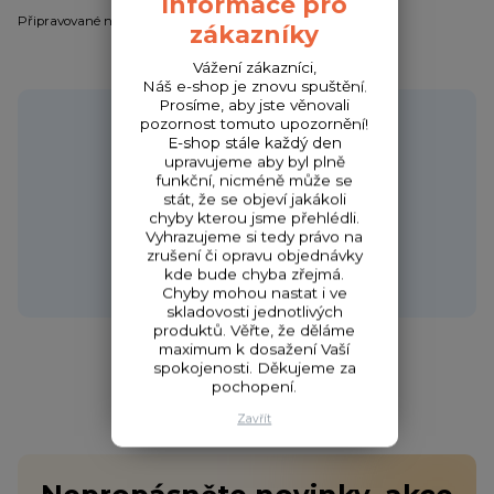
Informace pro
Připravované novinky / Coming soon / Bald verfügbar
zákazníky
Vážení zákazníci,
Náš e-shop je znovu spuštění.
Prosíme, aby jste věnovali
Potřebujete poradit?
pozornost tomuto upozornění!
E-shop stále každý den
upravujeme aby byl plně
funkční, nicméně může se
stát, že se objeví jakákoli
Zákaznická podpora HONZA
chyby kterou jsme přehlédli.
+420 720 256 434
Vyhrazujeme si tedy právo na
zrušení či opravu objednávky
(Po-Čt 9-17 hod.,Pá 9-18 hod.)
kde bude chyba zřejmá.
obchod@fishcom.cz
Chyby mohou nastat i ve
skladovosti jednotlivých
produktů. Věřte, že děláme
maximum k dosažení Vaší
spokojenosti. Děkujeme za
pochopení.
Zavřít