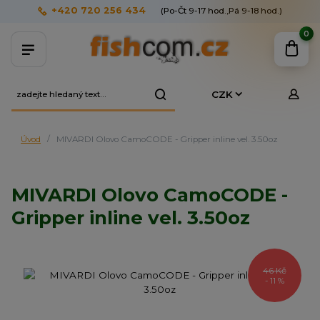
+420 720 256 434
(Po-Čt 9-17 hod.,Pá 9-18 hod.)
0
CZK
Úvod
MIVARDI Olovo CamoCODE - Gripper inline vel. 3.50oz
MIVARDI Olovo CamoCODE -
Gripper inline vel. 3.50oz
46 Kč
- 11 %