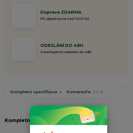
Doprava ZDARMA
Při objednávce nad 1000 Kč
ODESLÁNÍ DO 48H
Garantujeme odeslání do 48h
Kompletní specifikace
Komentáře
0
Kompletní specifikace