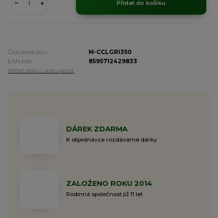
Přidat do košíku
Číslo produktu:
M-CCLGRI350
EAN kód:
8595712429833
Hlídat cenu / dostupnost
DÁREK ZDARMA
K objednávce rozdáváme dárky
ZALOŽENO ROKU 2014
Rodinná společnost již 11 let