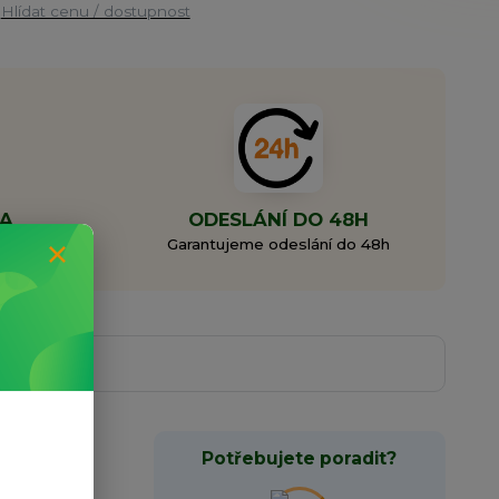
Hlídat cenu / dostupnost
MA
ODESLÁNÍ DO 48H
0 Kč
Garantujeme odeslání do 48h
Potřebujete poradit?