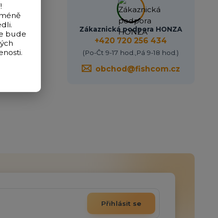
!
icméně
dli.
Zákaznická podpora HONZA
de bude
+420 720 256 434
vých
nosti.
(Po-Čt 9-17 hod.,Pá 9-18 hod.)
obchod@fishcom.cz
Přihlásit se