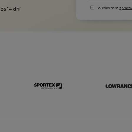
Souhlasím se
zpraco
za 14 dní.