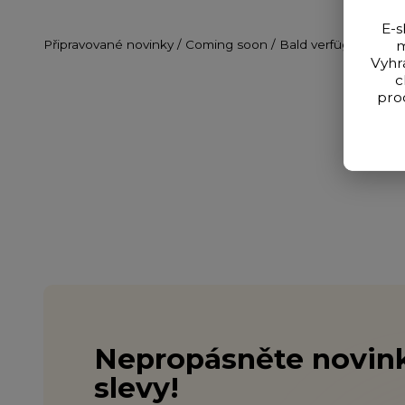
E-s
Připravované novinky / Coming soon / Bald verfügbar
m
Vyhr
c
pro
Nepropásněte novink
slevy!