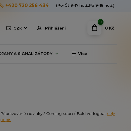
+420 720 256 434
(Po-Čt 9-17 hod.,Pá 9-18 hod.)
0
0 Kč
CZK
Přihlášení
OJANY A SIGNALIZÁTORY
Více
Připravované novinky / Coming soon / Bald verfügbar
celý
popis