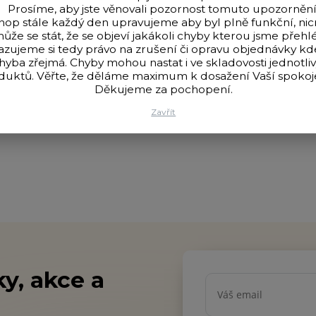
Prosíme, aby jste věnovali pozornost tomuto upozornění
hop stále každý den upravujeme aby byl plně funkční, n
ůže se stát, že se objeví jakákoli chyby kterou jsme přehlé
azujeme si tedy právo na zrušení či opravu objednávky k
hyba zřejmá. Chyby mohou nastat i ve skladovosti jednotli
duktů. Věřte, že děláme maximum k dosažení Vaší spokoje
Děkujeme za pochopení.
Zavřít
y, akce a