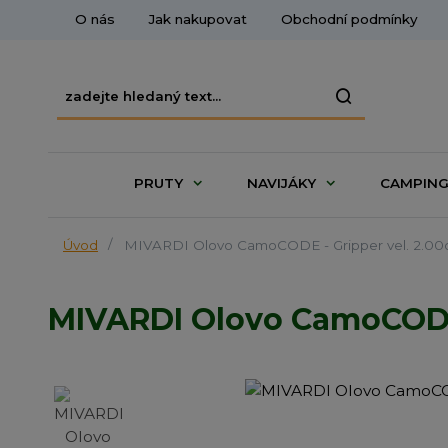
O nás
Jak nakupovat
Obchodní podmínky
PRUTY
NAVIJÁKY
CAMPIN
Úvod
MIVARDI Olovo CamoCODE - Gripper vel. 2.00
MIVARDI Olovo CamoCODE 