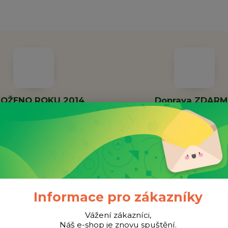
OŽENO ROKU 2014
Doprava ZDAR
nná společnost již 11 let
Při objednávce nad 100
Informace pro zákazníky
Vážení zákazníci,
Náš e-shop je znovu spuštění.