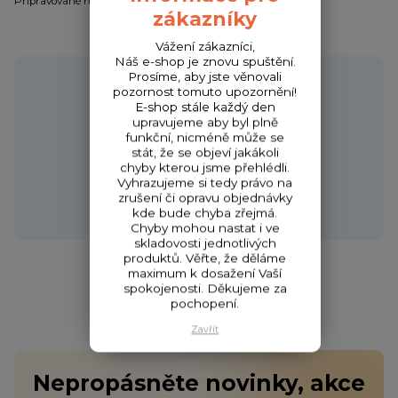
Připravované novinky / Coming soon / Bald verfügbar
zákazníky
Vážení zákazníci,
Náš e-shop je znovu spuštění.
Potřebujete poradit?
Prosíme, aby jste věnovali
pozornost tomuto upozornění!
E-shop stále každý den
upravujeme aby byl plně
funkční, nicméně může se
stát, že se objeví jakákoli
Zákaznická podpora HONZA
chyby kterou jsme přehlédli.
+420 720 256 434
Vyhrazujeme si tedy právo na
(Po-Čt 9-17 hod.,Pá 9-18 hod.)
zrušení či opravu objednávky
kde bude chyba zřejmá.
obchod@fishcom.cz
Chyby mohou nastat i ve
skladovosti jednotlivých
produktů. Věřte, že děláme
maximum k dosažení Vaší
spokojenosti. Děkujeme za
pochopení.
Zavřít
Nepropásněte novinky, akce