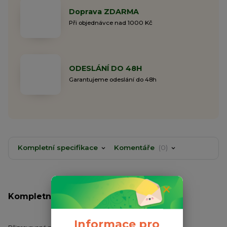
Doprava ZDARMA
Při objednávce nad 1000 Kč
ODESLÁNÍ DO 48H
Garantujeme odeslání do 48h
Kompletní specifikace
Komentáře
0
Kompletní specifikace
Informace pro