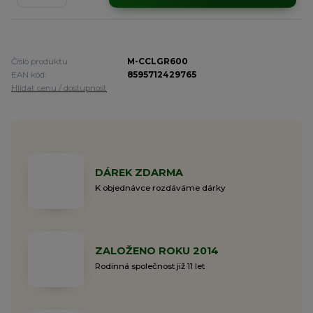
Číslo produktu:
M-CCLGR600
EAN kód:
8595712429765
Hlídat cenu / dostupnost
DÁREK ZDARMA
K objednávce rozdáváme dárky
ZALOŽENO ROKU 2014
Rodinná společnost již 11 let