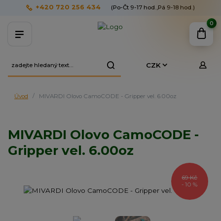
+420 720 256 434
(Po-Čt 9-17 hod.,Pá 9-18 hod.)
0
CZK
Úvod
MIVARDI Olovo CamoCODE - Gripper vel. 6.00oz
MIVARDI Olovo CamoCODE -
Gripper vel. 6.00oz
69 Kč
- 10 %