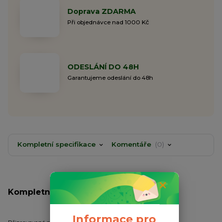
Doprava ZDARMA
Při objednávce nad 1000 Kč
ODESLÁNÍ DO 48H
Garantujeme odeslání do 48h
Kompletní specifikace
Komentáře
0
Kompletní specifikace
Informace pro