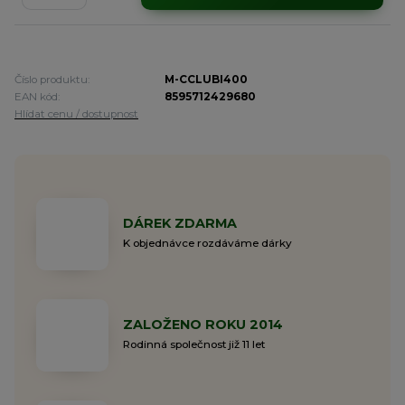
Číslo produktu:
M-CCLUBI400
EAN kód:
8595712429680
Hlídat cenu / dostupnost
DÁREK ZDARMA
K objednávce rozdáváme dárky
ZALOŽENO ROKU 2014
Rodinná společnost již 11 let