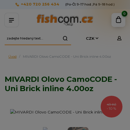
+420 720 256 434
(Po-Čt 9-17 hod.,Pá 9-18 hod.)
0
CZK
Úvod
MIVARDI Olovo CamoCODE - Uni Brick inline 4.00oz
MIVARDI Olovo CamoCODE -
Uni Brick inline 4.00oz
49 Kč
- 10 %