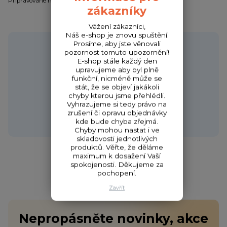
Připravované novinky / Coming soon / Bald verfügbar
zákazníky
Vážení zákazníci,
Náš e-shop je znovu spuštění.
Potřebujete poradit?
Prosíme, aby jste věnovali
pozornost tomuto upozornění!
E-shop stále každý den
upravujeme aby byl plně
funkční, nicméně může se
stát, že se objeví jakákoli
Zákaznická podpora HONZA
chyby kterou jsme přehlédli.
+420 720 256 434
Vyhrazujeme si tedy právo na
(Po-Čt 9-17 hod.,Pá 9-18 hod.)
zrušení či opravu objednávky
kde bude chyba zřejmá.
obchod@fishcom.cz
Chyby mohou nastat i ve
skladovosti jednotlivých
produktů. Věřte, že děláme
maximum k dosažení Vaší
spokojenosti. Děkujeme za
pochopení.
Zavřít
Nepropásněte novinky, akce