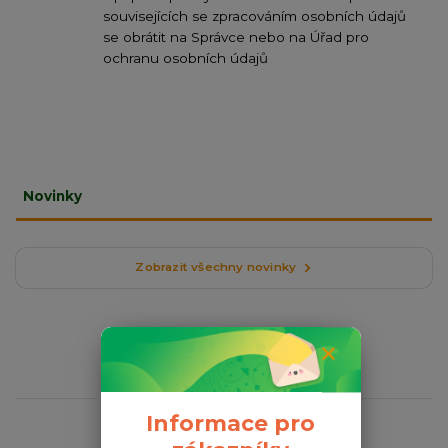
souvisejících se zpracováním osobních údajů
se obrátit na Správce nebo na Úřad pro
ochranu osobních údajů
Novinky
Zobrazit všechny novinky
Novinky z našeho blogu
Informace pro