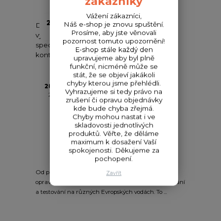
zákazníky
Vážení zákazníci,
28
08
Náš e-shop je znovu spuštění.
Díky našemu důslednému řízení kvality, od
2025
Prosíme, aby jste věnovali
výběru materiálů a komponentů
pozornost tomuto upozornění!
specifických pro daný prut, až po pečlivé
E-shop stále každý den
kontroly během výrobního procesu bla...
upravujeme aby byl plně
funkční, nicméně může se
stát, že se objeví jakákoli
chyby kterou jsme přehlédli.
28
08
Vyhrazujeme si tedy právo na
2025
zrušení či opravu objednávky
kde bude chyba zřejmá.
Chyby mohou nastat i ve
skladovosti jednotlivých
produktů. Věřte, že děláme
maximum k dosažení Vaší
spokojenosti. Děkujeme za
pochopení.
Od prvotního konceptu až po finální produkt prošla
Zavřít
opravdu dlouhá doba. Vývoj, konzultování, designování
a testování na různých Evropských vodách. To ...