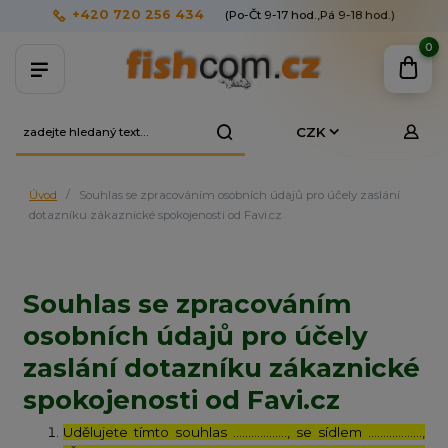
+420 720 256 434
(Po-Čt 9-17 hod.,Pá 9-18 hod.)
0
CZK
Úvod
Souhlas se zpracováním osobních údajů pro účely zaslání
dotazníku zákaznické spokojenosti od Favi.cz
Souhlas se zpracováním
osobních údajů pro účely
zaslání dotazníku zákaznické
spokojenosti od Favi.cz
Udělujete tímto souhlas ……………..., se sídlem ………………,