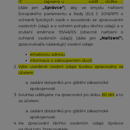
IČ ………………., zapsaná u ………………… , oddíl …, vložka …..
(dále jen
„Správce“
), aby ve smyslu nařízení
Evropského parlamentu a Rady (EU) č. 2016/679 o
ochraně fyzických osob v souvislosti se zpracováním
osobních údajů a o volném pohybu těchto údajů a o
zrušení směrnice 95/46/ES (obecné nařízení o
ochraně osobních údajů) (dále jen
„Nařízení“
),
zpracovával/a následující osobní údaje:
emailovou adresu
informace o zakoupeném zboží
Výše uvedené osobní údaje budou zpracovány za
účelem:
zaslání dotazníků pro zjištění zákaznické
spokojenosti
Souhlas udělujete na zpracování po dobu
60 dní
a to
za účelem:
zaslání dotazníků pro zjištění zákaznické
spokojenosti
Ke zpracování těchto osobních údajů Správce
využívá tyto Zpracovatele: