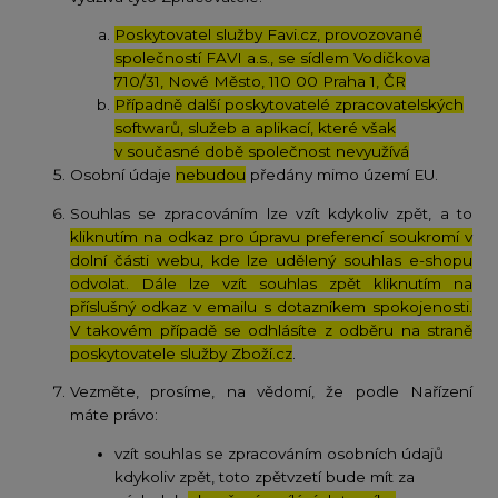
Poskytovatel služby Favi.cz, provozované
společností FAVI a.s., se sídlem Vodičkova
710/31, Nové Město, 110 00 Praha 1, ČR
Případně další poskytovatelé zpracovatelských
softwarů, služeb a aplikací, které však
v současné době společnost nevyužívá
Osobní údaje
nebudou
předány mimo území EU.
Souhlas se zpracováním lze vzít kdykoliv zpět, a to
kliknutím na odkaz pro úpravu preferencí soukromí v
dolní části webu, kde lze udělený souhlas e-shopu
odvolat. Dále lze vzít souhlas zpět kliknutím na
příslušný odkaz v emailu s dotazníkem spokojenosti.
V takovém případě se odhlásíte z odběru na straně
poskytovatele služby Zboží.cz
.
Vezměte, prosíme, na vědomí, že podle Nařízení
máte právo:
vzít souhlas se zpracováním osobních údajů
kdykoliv zpět, toto zpětvzetí bude mít za