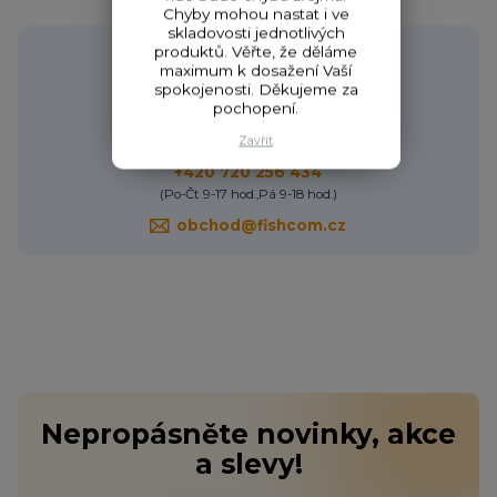
Chyby mohou nastat i ve
skladovosti jednotlivých
Potřebujete poradit?
produktů. Věřte, že děláme
maximum k dosažení Vaší
spokojenosti. Děkujeme za
pochopení.
Zavřít
Zákaznická podpora HONZA
+420 720 256 434
(Po-Čt 9-17 hod.,Pá 9-18 hod.)
obchod@fishcom.cz
Nepropásněte novinky, akce
a slevy!