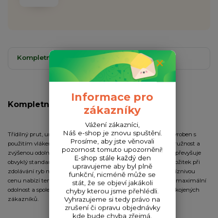
Kompletní specifikace
Komentáře
0
Informace pro
Kompletní specifikace
zákazníky
Vážení zákazníci,
Náš e-shop je znovu spuštění.
Třídílný prut, určený pro klasický lov kaprů na položenou. Je vyroben s
Prosíme, aby jste věnovali
použitím vláken ExHRC60 carbon, čímž získá dostatečnou pružnost a
pozornost tomuto upozornění!
zvýšenou odolnost. Kvalitní zpracování blanku i všech detailů převyšuje
E-shop stále každý den
obvyklý standard v této kategorii. Parabolická akce zajišťuje požitek při
upravujeme aby byl plně
zdolávání ryb menších i větších velikostí. I přes neskutečně příznivou
funkční, nicméně může se
cenu nabízí tento prut solidní výkon blanku při nahazování a maximální
stát, že se objeví jakákoli
odolnost a spolehlivost ve všech situacích, prověřenou tisíci spokojených
chyby kterou jsme přehlédli.
Vyhrazujeme si tedy právo na
zákazníků.
zrušení či opravu objednávky
kde bude chyba zřejmá.