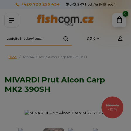
+420 720 256 434
(Po-Čt 9-17 hod.,Pá 9-18 hod.)
0
CZK
Úvod
MIVARDI Prut Alcon Carp MK2 390SH
MIVARDI Prut Alcon Carp
MK2 390SH
1 599 Kč
- 10 %