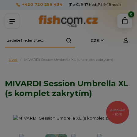
+420 720 256 434
(Po-Čt 9-17 hod.,Pá 9-18 hod.)
0
CZK
Úvod
MIVARDI Session Umbrella XL (s komplet zakrytím)
MIVARDI Session Umbrella XL
(s komplet zakrytím)
2 799 Kč
- 10 %