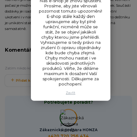
Náš e-shop je znovu spuštění.
počasí je možné deštník stabilizovat pomocí čtyř kotvících lanek. Součástí
Prosíme, aby jste věnovali
pozornost tomuto upozornění!
dodávky je i sada plnohodnotných bivakových kolíků pro perfektní
E-shop stále každý den
ukotvení i v náročných podmínkách. Skvělým doplňkem tohoto deštníku
upravujeme aby byl plně
je unikátní stabilizační sada do extrémních podmínek dodávaná
funkční, nicméně může se
samostatně.
stát, že se objeví jakákoli
chyby kterou jsme přehlédli.
Vyhrazujeme si tedy právo na
zrušení či opravu objednávky
Komentáře
0
kde bude chyba zřejmá.
Chyby mohou nastat i ve
skladovosti jednotlivých
Zatím nikdo komentář nepřidal. Buďte první.
produktů. Věřte, že děláme
maximum k dosažení Vaší
spokojenosti. Děkujeme za
Přidat komentář
pochopení.
Zavřít
Potřebujete poradit?
Zákaznická podpora HONZA
+420 720 256 434