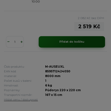
10:00
2 082 Kč
bez DPH
2 519 Kč
Přidat do košíku
Číslo produktu:
M-AUSEUXL
EAN kód:
8595712424050
materiál:
8000 mm
Počet kusů v balení:
1
Hmotnost:
6 kg
Poznámky:
Půdorys 220 x 220 cm
Transportní rozměr:
167 x 15 cm
Hlídat cenu / dostupnost