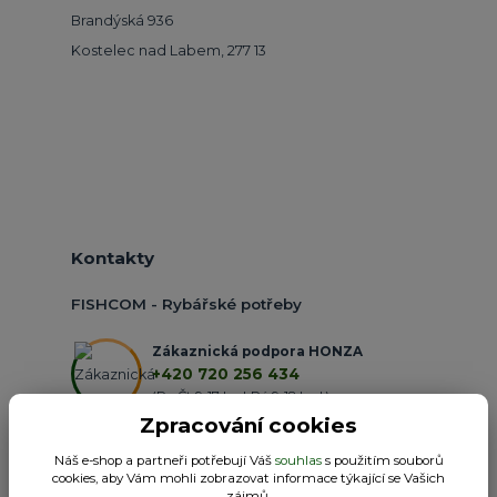
Brandýská 936
Kostelec nad Labem, 277 13
Kontakty
FISHCOM - Rybářské potřeby
Zákaznická podpora HONZA
+420 720 256 434
(Po-Čt 9-17 hod.,Pá 9-18 hod.)
Zpracování cookies
obchod@fishcom.cz
Náš e-shop a partneři potřebují Váš
souhlas
s použitím souborů
cookies, aby Vám mohli zobrazovat informace týkající se Vašich
zájmů.