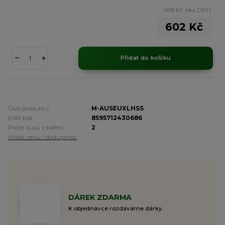
498 Kč
bez DPH
602 Kč
Přidat do košíku
Číslo produktu:
M-AUSEUXLHSS
EAN kód:
8595712430686
Počet kusů v balení:
2
Hlídat cenu / dostupnost
DÁREK ZDARMA
K objednávce rozdáváme dárky