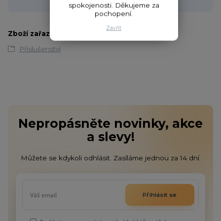
spokojenosti. Děkujeme za
pochopení.
Zavřít
Zboží zařazeno v kategoriích
Příslušenství
Nepropásněte novinky, akce
a slevy!
Můžete se kdykoli odhlásit. Zasíláme jednou za 14 dní.
Přihlásit se