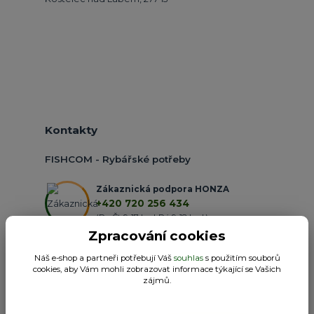
Kontakty
FISHCOM - Rybářské potřeby
Zákaznická podpora HONZA
+420 720 256 434
(Po-Čt 9-17 hod.,Pá 9-18 hod.)
Zpracování cookies
obchod@fishcom.cz
Náš e-shop a partneři potřebují Váš
souhlas
s použitím souborů
cookies, aby Vám mohli zobrazovat informace týkající se Vašich
zájmů.