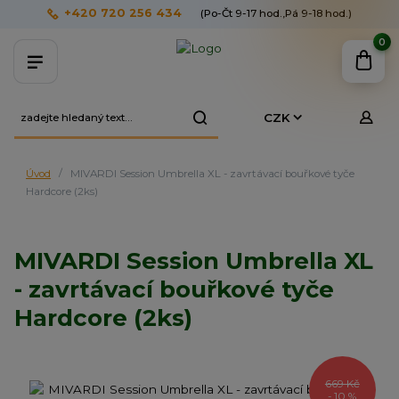
+420 720 256 434
(Po-Čt 9-17 hod.,Pá 9-18 hod.)
0
CZK
Úvod
MIVARDI Session Umbrella XL - zavrtávací bouřkové tyče
Hardcore (2ks)
MIVARDI Session Umbrella XL
- zavrtávací bouřkové tyče
Hardcore (2ks)
669 Kč
- 10 %