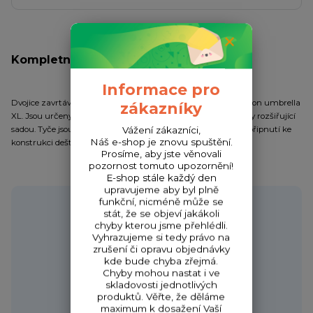
Kompletní specifikace
Informace pro
Dvojice zavrtávacích bouřkových tyčí k deštníku Mivardi Session umbrella
zákazníky
XL. Jsou určeny zejména pro použití deštníku společně s brolly rozšiřující
sadou. Tyče jsou osazeny rychloadaptéry pro snadné a rychlé připnutí ke
Vážení zákazníci,
Náš e-shop je znovu spuštění.
konstrukci deštníku.
Prosíme, aby jste věnovali
pozornost tomuto upozornění!
E-shop stále každý den
upravujeme aby byl plně
Potřebujete poradit?
funkční, nicméně může se
stát, že se objeví jakákoli
chyby kterou jsme přehlédli.
Vyhrazujeme si tedy právo na
zrušení či opravu objednávky
kde bude chyba zřejmá.
Zákaznická podpora HONZA
Chyby mohou nastat i ve
+420 720 256 434
skladovosti jednotlivých
(Po-Čt 9-17 hod.,Pá 9-18 hod.)
produktů. Věřte, že děláme
maximum k dosažení Vaší
obchod@fishcom.cz