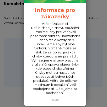
Kompletní specifikace
Informace pro
zákazníky
Pružná silikonová hadička v matně zelené barvě. Nezbytný doplněk pro
výrobu koncových návazců.
Vážení zákazníci,
Náš e-shop je znovu spuštění.
Prosíme, aby jste věnovali
pozornost tomuto upozornění!
E-shop stále každý den
Potřebujete poradit?
upravujeme aby byl plně
funkční, nicméně může se
stát, že se objeví jakákoli
chyby kterou jsme přehlédli.
Vyhrazujeme si tedy právo na
zrušení či opravu objednávky
Zákaznická podpora HONZA
kde bude chyba zřejmá.
+420 720 256 434
Chyby mohou nastat i ve
(Po-Čt 9-17 hod.,Pá 9-18 hod.)
skladovosti jednotlivých
produktů. Věřte, že děláme
obchod@fishcom.cz
maximum k dosažení Vaší
spokojenosti. Děkujeme za
pochopení.
Zavřít