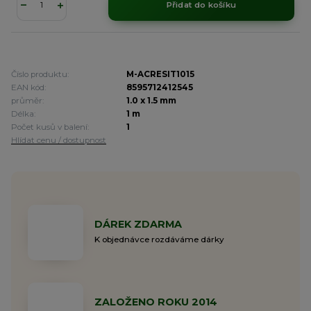
Přidat do košíku
Číslo produktu:
M-ACRESIT1015
EAN kód:
8595712412545
průměr:
1.0 x 1.5 mm
Délka:
1 m
Počet kusů v balení:
1
Hlídat cenu / dostupnost
DÁREK ZDARMA
K objednávce rozdáváme dárky
ZALOŽENO ROKU 2014