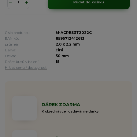
Přidat do košíku
Číslo produktu:
M-ACRES3T2022C
EAN kód:
8595712412613
průměr:
2,0 x 2,2 mm
Barva:
čirá
Délka:
50 mm
Počet kusů v balení:
15
Hlídat cenu / dostupnost
DÁREK ZDARMA
K objednávce rozdáváme dárky