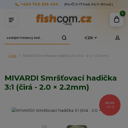
+420 720 256 434
(Po-Čt 9-17 hod.,Pá 9-18 hod.)
0
CZK
Úvod
MIVARDI Smršťovací hadička 3:1 (čirá - 2.0 × 2.2mm)
MIVARDI Smršťovací hadička
3:1 (čirá - 2.0 × 2.2mm)
29 Kč
- 10 %