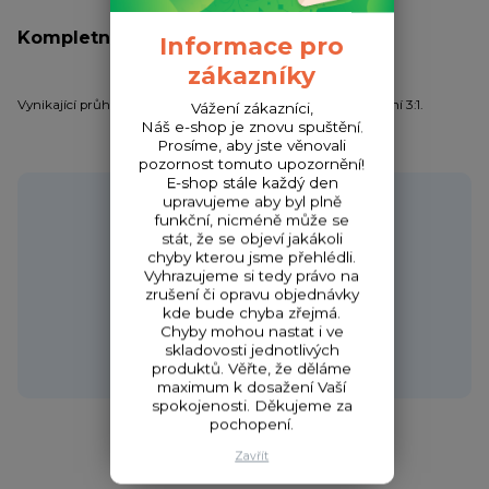
Kompletní specifikace
Informace pro
zákazníky
Vynikající průhledná smršťovací hadička s poměrem smrštění 3:1.
Vážení zákazníci,
Náš e-shop je znovu spuštění.
Prosíme, aby jste věnovali
pozornost tomuto upozornění!
E-shop stále každý den
Potřebujete poradit?
upravujeme aby byl plně
funkční, nicméně může se
stát, že se objeví jakákoli
chyby kterou jsme přehlédli.
Vyhrazujeme si tedy právo na
zrušení či opravu objednávky
Zákaznická podpora HONZA
kde bude chyba zřejmá.
+420 720 256 434
Chyby mohou nastat i ve
(Po-Čt 9-17 hod.,Pá 9-18 hod.)
skladovosti jednotlivých
produktů. Věřte, že děláme
obchod@fishcom.cz
maximum k dosažení Vaší
spokojenosti. Děkujeme za
pochopení.
Zavřít