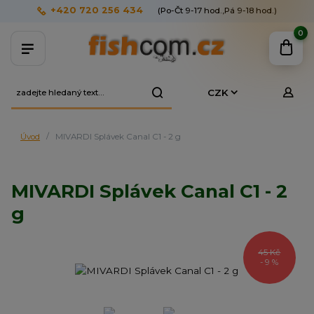
+420 720 256 434
(Po-Čt 9-17 hod.,Pá 9-18 hod.)
0
CZK
Úvod
MIVARDI Splávek Canal C1 - 2 g
MIVARDI Splávek Canal C1 - 2
g
45 Kč
- 9 %