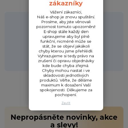
zákazníky
Vážení zákazníci,
Náš e-shop je znovu spuštění.
Potřebujete poradit?
Prosíme, aby jste věnovali
pozornost tomuto upozornění!
E-shop stále každý den
upravujeme aby byl plně
funkční, nicméně může se
Zákaznická podpora HONZA
stát, že se objeví jakákoli
+420 720 256 434
chyby kterou jsme přehlédli.
(Po-Čt 9-17 hod.,Pá 9-18 hod.)
Vyhrazujeme si tedy právo na
zrušení či opravu objednávky
obchod@fishcom.cz
kde bude chyba zřejmá.
Chyby mohou nastat i ve
skladovosti jednotlivých
produktů. Věřte, že děláme
maximum k dosažení Vaší
spokojenosti. Děkujeme za
pochopení.
Zavřít
Nepropásněte novinky, akce
a slevy!