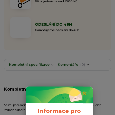
Při objednávce nad 1000 Kč
ODESLÁNÍ DO 48H
Garantujeme odeslání do 48h
Kompletní specifikace
Komentáře
0
Kompletní specifikace
Velmi populární tvar splávku pro lov na stojatých a mírně tekoucích
Informace pro
vodách s dobře viditelnou, avšak velmi citlivou anténkou.