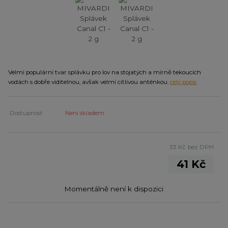
Velmi populární tvar splávku pro lov na stojatých a mírně tekoucích
vodách s dobře viditelnou, avšak velmi citlivou anténkou.
celý popis
Dostupnost
Není skladem
33 Kč
bez DPH
41 Kč
Momentálně není k dispozici