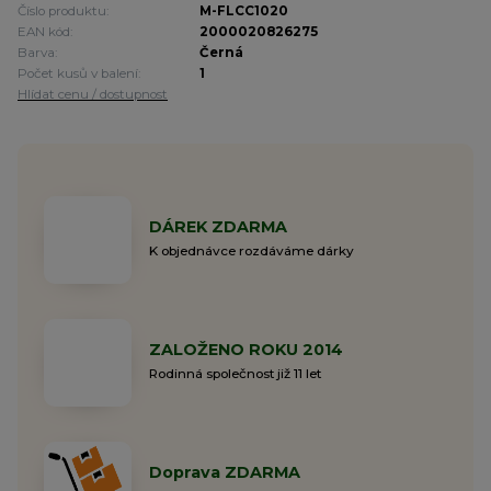
Číslo produktu:
M-FLCC1020
EAN kód:
2000020826275
Barva:
Černá
Počet kusů v balení:
1
Hlídat cenu / dostupnost
DÁREK ZDARMA
K objednávce rozdáváme dárky
ZALOŽENO ROKU 2014
Rodinná společnost již 11 let
Doprava ZDARMA