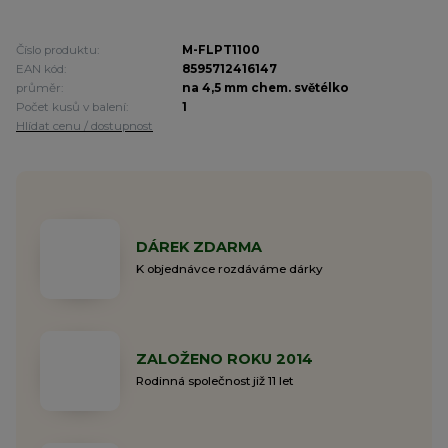
Číslo produktu:
M-FLPT1100
EAN kód:
8595712416147
průměr:
na 4,5 mm chem. světélko
Počet kusů v balení:
1
Hlídat cenu / dostupnost
DÁREK ZDARMA
K objednávce rozdáváme dárky
ZALOŽENO ROKU 2014
Rodinná společnost již 11 let