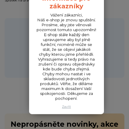
Splávek na dravce s možností vložení 4,5 mm světélka.
zákazníky
Vážení zákazníci,
Náš e-shop je znovu spuštění.
Potřebujete poradit?
Prosíme, aby jste věnovali
pozornost tomuto upozornění!
E-shop stále každý den
upravujeme aby byl plně
funkční, nicméně může se
stát, že se objeví jakákoli
Zákaznická podpora HONZA
chyby kterou jsme přehlédli.
+420 720 256 434
Vyhrazujeme si tedy právo na
(Po-Čt 9-17 hod.,Pá 9-18 hod.)
zrušení či opravu objednávky
kde bude chyba zřejmá.
obchod@fishcom.cz
Chyby mohou nastat i ve
skladovosti jednotlivých
produktů. Věřte, že děláme
maximum k dosažení Vaší
spokojenosti. Děkujeme za
pochopení.
Zavřít
Nepropásněte novinky, akce