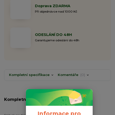
Doprava ZDARMA
Při objednávce nad 1000 Kč
ODESLÁNÍ DO 48H
Garantujeme odeslání do 48h
Kompletní specifikace
Komentáře
0
Kompletní specifikace
Informace pro