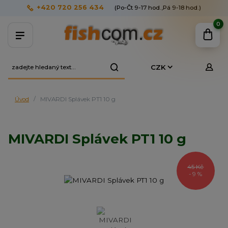
+420 720 256 434
(Po-Čt 9-17 hod.,Pá 9-18 hod.)
0
CZK
Úvod
MIVARDI Splávek PT1 10 g
MIVARDI Splávek PT1 10 g
45 Kč
- 9 %