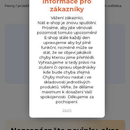
Informace pro
Pevný / průběžný splávek na dravce s možností vložení 4,5 mm světélka.
zákazníky
Vážení zákazníci,
Náš e-shop je znovu spuštění.
Prosíme, aby jste věnovali
Potřebujete poradit?
pozornost tomuto upozornění!
E-shop stále každý den
upravujeme aby byl plně
funkční, nicméně může se
stát, že se objeví jakákoli
Zákaznická podpora HONZA
chyby kterou jsme přehlédli.
+420 720 256 434
Vyhrazujeme si tedy právo na
zrušení či opravu objednávky
(Po-Čt 9-17 hod.,Pá 9-18 hod.)
kde bude chyba zřejmá.
obchod@fishcom.cz
Chyby mohou nastat i ve
skladovosti jednotlivých
produktů. Věřte, že děláme
maximum k dosažení Vaší
spokojenosti. Děkujeme za
pochopení.
Zavřít