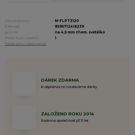
Číslo produktu:
M-FLPT3120
EAN kód:
8595712416239
průměr:
na 4,5 mm chem. světélko
Počet kusů v balení:
1
Hlídat cenu / dostupnost
DÁREK ZDARMA
K objednávce rozdáváme dárky
ZALOŽENO ROKU 2014
Rodinná společnost již 11 let