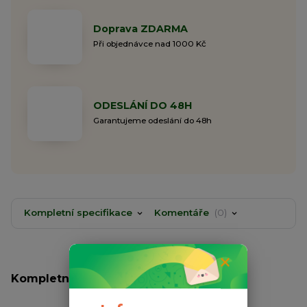
Doprava ZDARMA
Při objednávce nad 1000 Kč
ODESLÁNÍ DO 48H
Garantujeme odeslání do 48h
Kompletní specifikace
Komentáře
0
Kompletní specifikace