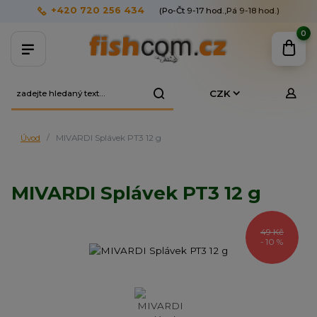
+420 720 256 434
(Po-Čt 9-17 hod.,Pá 9-18 hod.)
0
CZK
Úvod
MIVARDI Splávek PT3 12 g
MIVARDI Splávek PT3 12 g
49 Kč
- 10 %