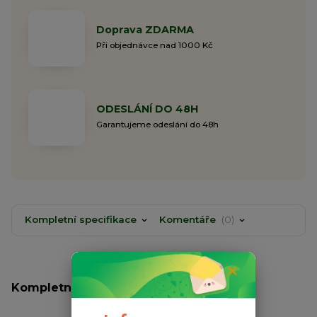
Doprava ZDARMA
Při objednávce nad 1000 Kč
ODESLÁNÍ DO 48H
Garantujeme odeslání do 48h
Kompletní specifikace
Komentáře
0
Kompletní specifikace