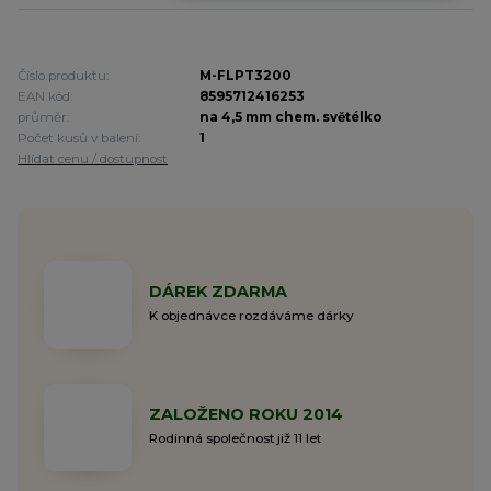
Číslo produktu:
M-FLPT3200
EAN kód:
8595712416253
průměr:
na 4,5 mm chem. světélko
Počet kusů v balení:
1
Hlídat cenu / dostupnost
DÁREK ZDARMA
K objednávce rozdáváme dárky
ZALOŽENO ROKU 2014
Rodinná společnost již 11 let