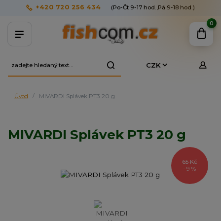
+420 720 256 434
(Po-Čt 9-17 hod.,Pá 9-18 hod.)
0
CZK
Úvod
MIVARDI Splávek PT3 20 g
MIVARDI Splávek PT3 20 g
65 Kč
- 9 %