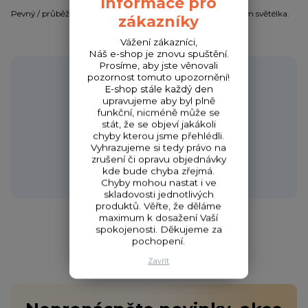
Informace pro
Pevný / průběžný splávek na dravce s možností vložení 4,5 mm světélka.
zákazníky
Vážení zákazníci,
Náš e-shop je znovu spuštění.
Prosíme, aby jste věnovali
Potřebujete poradit?
pozornost tomuto upozornění!
E-shop stále každý den
upravujeme aby byl plně
funkční, nicméně může se
stát, že se objeví jakákoli
Zákaznická podpora HONZA
chyby kterou jsme přehlédli.
+420 720 256 434
Vyhrazujeme si tedy právo na
zrušení či opravu objednávky
(Po-Čt 9-17 hod.,Pá 9-18 hod.)
kde bude chyba zřejmá.
obchod@fishcom.cz
Chyby mohou nastat i ve
skladovosti jednotlivých
produktů. Věřte, že děláme
maximum k dosažení Vaší
spokojenosti. Děkujeme za
pochopení.
Zavřít