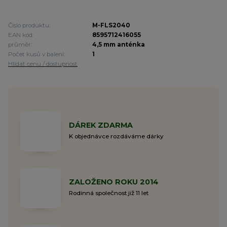
Číslo produktu:
M-FLS2040
EAN kód:
8595712416055
průměr:
4,5 mm anténka
Počet kusů v balení:
1
Hlídat cenu / dostupnost
DÁREK ZDARMA
K objednávce rozdáváme dárky
ZALOŽENO ROKU 2014
Rodinná společnost již 11 let