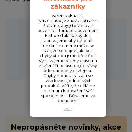
Splávek s výměnnou anténkou na chemické světélko 4,5 mm.
zákazníky
Vážení zákazníci,
Náš e-shop je znovu spuštění.
Potřebujete poradit?
Prosíme, aby jste věnovali
pozornost tomuto upozornění!
E-shop stále každý den
upravujeme aby byl plně
funkční, nicméně může se
stát, že se objeví jakákoli
Zákaznická podpora HONZA
chyby kterou jsme přehlédli.
+420 720 256 434
Vyhrazujeme si tedy právo na
(Po-Čt 9-17 hod.,Pá 9-18 hod.)
zrušení či opravu objednávky
kde bude chyba zřejmá.
obchod@fishcom.cz
Chyby mohou nastat i ve
skladovosti jednotlivých
produktů. Věřte, že děláme
maximum k dosažení Vaší
spokojenosti. Děkujeme za
pochopení.
Zavřít
Nepropásněte novinky, akce