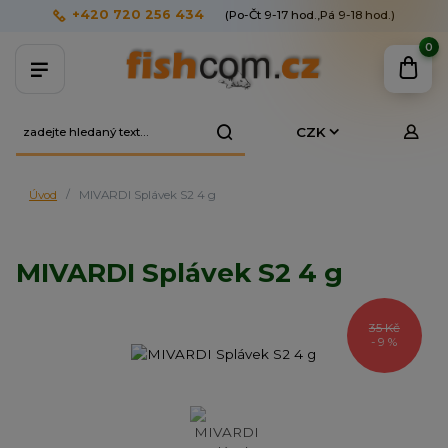
+420 720 256 434
(Po-Čt 9-17 hod.,Pá 9-18 hod.)
0
CZK
Úvod
MIVARDI Splávek S2 4 g
MIVARDI Splávek S2 4 g
35 Kč
- 9 %