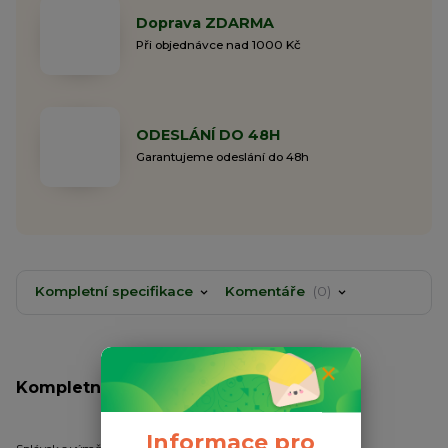
Doprava ZDARMA
Při objednávce nad 1000 Kč
ODESLÁNÍ DO 48H
Garantujeme odeslání do 48h
Kompletní specifikace
Komentáře
0
Kompletní specifikace
Informace pro