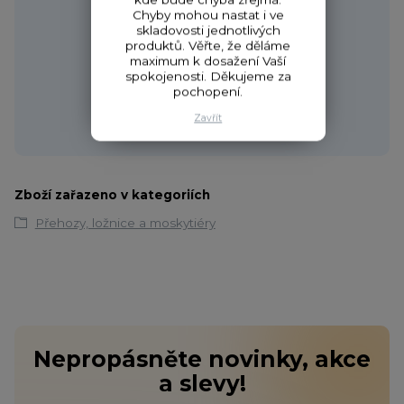
Chyby mohou nastat i ve
skladovosti jednotlivých
produktů. Věřte, že děláme
maximum k dosažení Vaší
Zákaznická podpora HONZA
spokojenosti. Děkujeme za
+420 720 256 434
pochopení.
(Po-Čt 9-17 hod.,Pá 9-18 hod.)
Zavřít
obchod@fishcom.cz
Zboží zařazeno v kategoriích
Přehozy, ložnice a moskytiéry
Nepropásněte novinky, akce
a slevy!