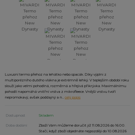
Luxusní termo přehoz na lehátko nebo spacák. Díky výplni z
multiporézního dutého vlákna je extrémně lehký. V teplejším období roku
slouží jako velmi pohodlná, rozměrná a hřejivá přikrývka. Maximálnímu
pohodlí napomáhá vnitřní vrstva z mikrofleece. Vnější vrstvu tvoří
nepromokavý, avšak poddajný a n...
celý popis
Dostupnost
Skladem
Doba dodání
Zboží Vám můžeme doručit již 11.08.2026 do 16:00.
Stačí, když zboží objednáte nejpozději do 10.08.2026