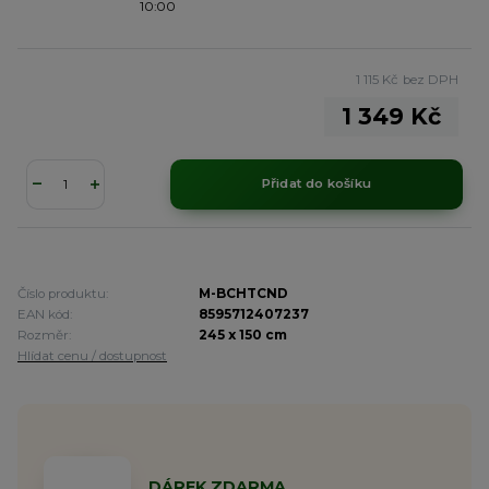
10:00
1 115 Kč
bez DPH
1 349 Kč
Přidat do košíku
Číslo produktu:
M-BCHTCND
EAN kód:
8595712407237
Rozměr:
245 x 150 cm
Hlídat cenu / dostupnost
DÁREK ZDARMA