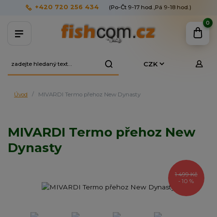
+420 720 256 434
(Po-Čt 9-17 hod.,Pá 9-18 hod.)
0
CZK
Úvod
MIVARDI Termo přehoz New Dynasty
MIVARDI Termo přehoz New
Dynasty
1 499 Kč
- 10 %