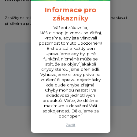
Informace pro
zákazníky
Zarážky na boilies ve tvaru V pro spolehlivé zajištění nástrahy na vlasu i
při silném a prudkém náhozu.
Vážení zákazníci,
Náš e-shop je znovu spuštění.
Prosíme, aby jste věnovali
pozornost tomuto upozornění!
E-shop stále každý den
Potřebujete poradit?
upravujeme aby byl plně
funkční, nicméně může se
stát, že se objeví jakákoli
chyby kterou jsme přehlédli.
Vyhrazujeme si tedy právo na
Zákaznická podpora HONZA
zrušení či opravu objednávky
+420 720 256 434
kde bude chyba zřejmá.
(Po-Čt 9-17 hod.,Pá 9-18 hod.)
Chyby mohou nastat i ve
skladovosti jednotlivých
obchod@fishcom.cz
produktů. Věřte, že děláme
maximum k dosažení Vaší
spokojenosti. Děkujeme za
pochopení.
Zavřít