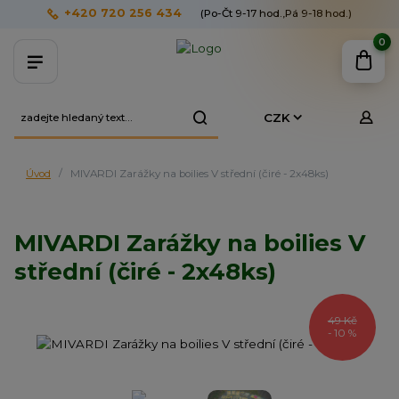
+420 720 256 434
(Po-Čt 9-17 hod.,Pá 9-18 hod.)
0
CZK
Úvod
MIVARDI Zarážky na boilies V střední (čiré - 2x48ks)
MIVARDI Zarážky na boilies V
střední (čiré - 2x48ks)
49 Kč
- 10 %