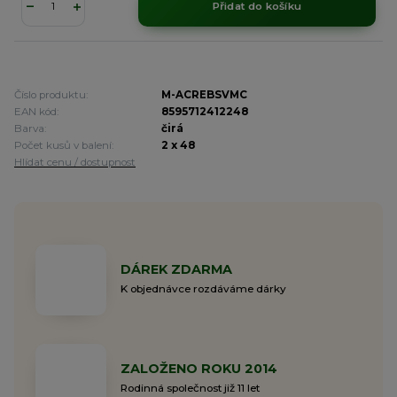
Přidat do košíku
Číslo produktu:
M-ACREBSVMC
EAN kód:
8595712412248
Barva:
čirá
Počet kusů v balení:
2 x 48
Hlídat cenu / dostupnost
DÁREK ZDARMA
K objednávce rozdáváme dárky
ZALOŽENO ROKU 2014
Rodinná společnost již 11 let