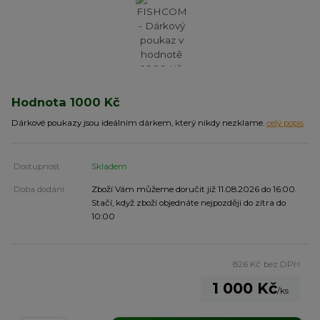
Hodnota 1000 Kč
Dárkové poukazy jsou ideálním dárkem, který nikdy nezklame.
celý popis
Dostupnost
Skladem
Doba dodání
Zboží Vám můžeme doručit již 11.08.2026 do 16:00.
Stačí, když zboží objednáte nejpozději do zítra do
10:00
826 Kč
bez DPH
1 000 Kč
/
ks