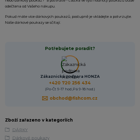
nebo dárkový poukaz?” a potvrdíte - částka ve výši hodnoty poukazu bude
odečtena od Vašeho nákupu.
Pokud máte více dárkových poukazů, postupně je vkládejte a potvrzujte.
Náše dárkové poukazy se sčítají.
Potřebujete poradit?
Zákaznická podpora HONZA
+420 720 256 434
(Po-Čt 9-17 hod.,Pá 9-18 hod.)
obchod@fishcom.cz
Zboží zařazeno v kategoriích
DÁRKY
Dárkové poukazy