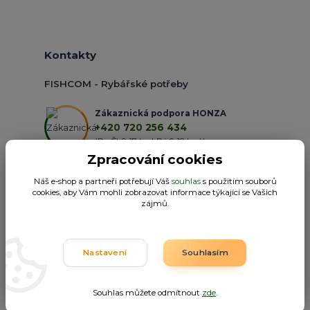
Kontakty
FISHCOM - Rybářské potřeby
Zákaznická podpora HONZA
+420 720 256 434
(Po-Čt 9-17 hod.,Pá 9-18 hod.)
Zpracování cookies
obchod@fishcom.cz
Náš e-shop a partneři potřebují Váš
souhlas
s použitím souborů
cookies, aby Vám mohli zobrazovat informace týkající se Vašich
zájmů.
Nastavení
Souhlasím
Fishcom.cz
Souhlas můžete odmítnout
zde
.
Vytvořeno na
Eshop-rychle.cz