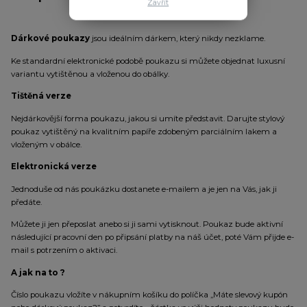
Zavřít
Dárkové poukazy
jsou ideálním dárkem, který nikdy nezklame.
Ke standardní elektronické podobě poukazu si můžete objednat luxusní
variantu vytištěnou a vloženou do obálky.
Tištěná verze
Nejdárkovější forma poukazu, jakou si umíte představit. Darujte stylový
poukaz vytištěný na kvalitním papíře zdobeným parciálním lakem a
vloženým v obálce.
Elektronická verze
Jednoduše od nás poukázku dostanete e-mailem a je jen na Vás, jak ji
předáte.
Můžete ji jen přeposlat anebo si ji sami vytisknout. Poukaz bude aktivní
následující pracovní den po připsání platby na náš účet, poté Vám přijde e-
mail s potrzením o aktivaci.
A jak na to ?
Číslo poukazu vložíte v nákupním košíku do políčka ,,Máte slevový kupón