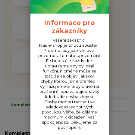
Informace pro
Doprava ZDARMA
zákazníky
Při objednávce nad 1000 Kč
Vážení zákazníci,
Náš e-shop je znovu spuštění.
Prosíme, aby jste věnovali
pozornost tomuto upozornění!
ODESLÁNÍ DO 48H
E-shop stále každý den
Garantujeme odeslání do 48h
upravujeme aby byl plně
funkční, nicméně může se
stát, že se objeví jakákoli
chyby kterou jsme přehlédli.
Vyhrazujeme si tedy právo na
zrušení či opravu objednávky
kde bude chyba zřejmá.
Chyby mohou nastat i ve
Kompletní specifikace
Komentáře
0
skladovosti jednotlivých
produktů. Věřte, že děláme
maximum k dosažení Vaší
spokojenosti. Děkujeme za
pochopení.
Kompletní specifikace