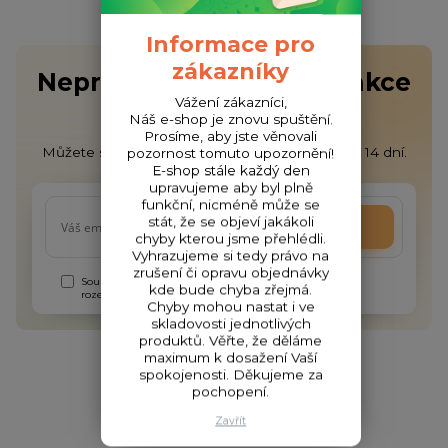
Informace pro
zákazníky
Nepropásněte novinky, akce
Vážení zákazníci,
a slevy!
Náš e-shop je znovu spuštění.
Prosíme, aby jste věnovali
Můžete se kdykoli odhlásit. Zasíláme jednou za 14 dní.
pozornost tomuto upozornění!
E-shop stále každý den
upravujeme aby byl plně
funkční, nicméně může se
stát, že se objeví jakákoli
Přihlásit se
chyby kterou jsme přehlédli.
Vyhrazujeme si tedy právo na
zrušení či opravu objednávky
Souhlasím se
zpracováním osobních údajů
za účelem
kde bude chyba zřejmá.
rozesílky newsletteru.
Chyby mohou nastat i ve
skladovosti jednotlivých
produktů. Věřte, že děláme
maximum k dosažení Vaší
spokojenosti. Děkujeme za
pochopení.
Zavřít