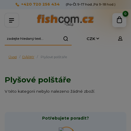
+420 720 256 434
(Po-Čt 9-17 hod.,Pá 9-18 hod.)
0
CZK
Úvod
DÁRKY
Plyšové polštáře
Plyšové polštáře
V této kategorii nebylo nalezeno žádné zboží.
Potřebujete poradit?