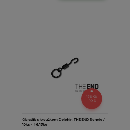
176 Kč
- 10 %
Obratlík s kroužkem Delphin THE END Ronnie /
10ks - #6/13kg