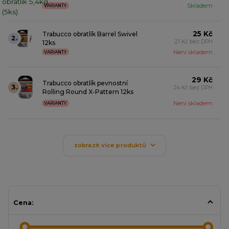
Skladem
VARIANTY
25 Kč
Trabucco obratlík Barrel Swivel
2.
21 Kč bez DPH
12ks
Není skladem
VARIANTY
29 Kč
Trabucco obratlík pevnostní
3.
24 Kč bez DPH
Rolling Round X-Pattern 12ks
Není skladem
VARIANTY
zobrazit více produktů
Cena: