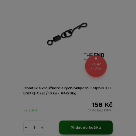
176 Kč
- 10 %
Obratlík s kroužkem a rychloklipem Delphin THE
END Q-Cast / 10 ks - #4/20kg
158 Kč
Skladem
131 Kč
bez DPH
Přidat do košíku