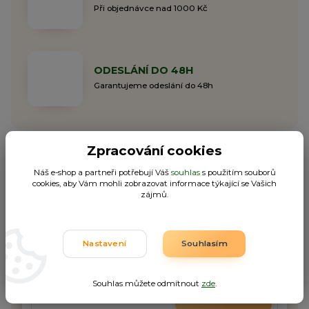
Při objednávce nad 1000 Kč
ODESLÁNÍ DO 48H
Garantujeme odeslání do 48h
Zpracování cookies
Náš e-shop a partneři potřebují Váš
souhlas
s použitím souborů
cookies, aby Vám mohli zobrazovat informace týkající se Vašich
Nepropásněte novinky, akce
zájmů.
a slevy!
Nastavení
Souhlasím
Můžete se kdykoli odhlásit. Zasíláme jednou za 14 dní.
Souhlas můžete odmítnout
zde
.
Přihlásit se