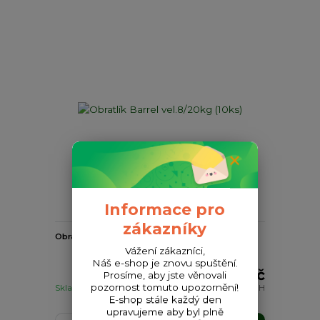
Informace pro
zákazníky
Obratlík Barrel vel.8/20kg (10ks)
Vážení zákazníci,
Náš e-shop je znovu spuštění.
21 Kč
Prosíme, aby jste věnovali
pozornost tomuto upozornění!
Skladem
17 Kč
bez DPH
E-shop stále každý den
upravujeme aby byl plně