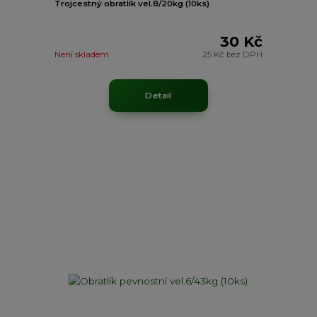
Trojcestný obratlík vel.8/20kg (10ks)
30 Kč
Není skladem
25 Kč
bez DPH
Detail