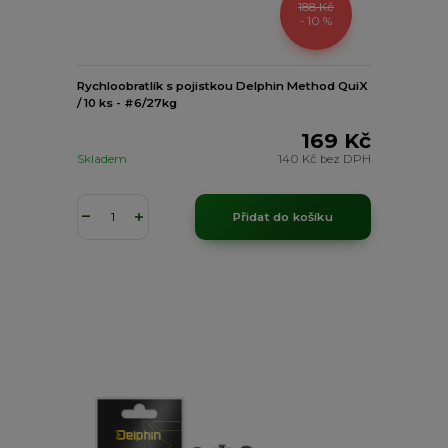
188 Kč
- 10 %
Rychloobratlík s pojistkou Delphin Method QuiX
/ 10 ks - #6/27kg
169 Kč
Skladem
140 Kč
bez DPH
Přidat do košíku