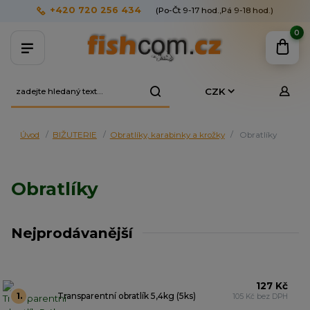
+420 720 256 434
(Po-Čt 9-17 hod.,Pá 9-18 hod.)
0
CZK
Úvod
BIŽUTERIE
Obratlíky, karabinky a krožky
Obratlíky
Obratlíky
Nejprodávanější
127 Kč
1.
Transparentní obratlík 5,4kg (5ks)
105 Kč bez DPH