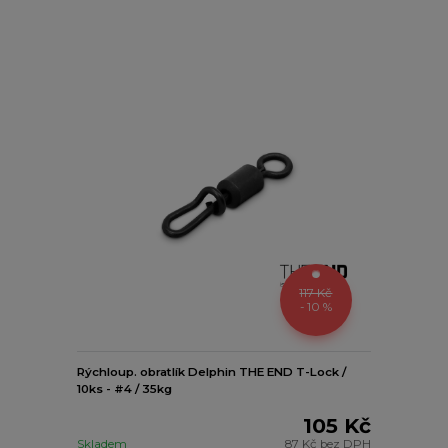
117 Kč
- 10 %
Rýchloup. obratlík Delphin THE END T-Lock /
10ks - #4 / 35kg
105 Kč
Skladem
87 Kč
bez DPH