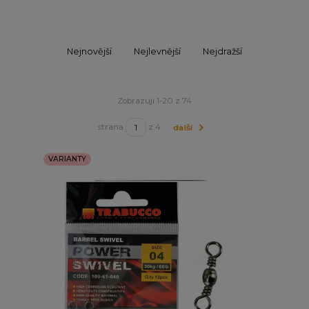
Nejnovější
Nejlevnější
Nejdražší
Zobrazuji 1-20 z 74
strana
z 4
další
VARIANTY