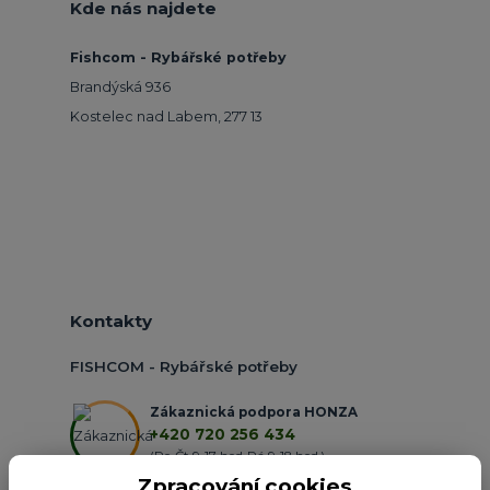
Kde nás najdete
Fishcom - Rybářské potřeby
Brandýská 936
Kostelec nad Labem, 277 13
Kontakty
FISHCOM - Rybářské potřeby
Zákaznická podpora HONZA
+420 720 256 434
(Po-Čt 9-17 hod.,Pá 9-18 hod.)
Zpracování cookies