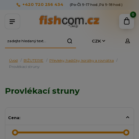
+420 720 256 434
(Po-Čt 9-17 hod.,Pá 9-18 hod.)
0
CZK
Úvod
BIŽUTERIE
Převleky, hadičky, korálky a rovnátka
Provlékací struny
Provlékací struny
Cena: