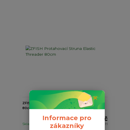
ZFISH Protahovací Struna Elastic Threader
80cm
Informace pro
39 Kč
Skladem
32 Kč
bez DPH
zákazníky