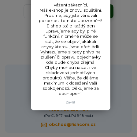
Vážení zákazníci,
Náš e-shop je znovu spuštění.
Přidat do košíku
Prosíme, aby jste věnovali
pozornost tomuto upozornění!
E-shop stále každý den
upravujeme aby byl plně
funkční, nicméně může se
stát, že se objeví jakákoli
strana
z 1
chyby kterou jsme přehlédli.
Vyhrazujeme si tedy právo na
zrušení či opravu objednávky
kde bude chyba zřejmá.
Chyby mohou nastat i ve
Potřebujete poradit?
skladovosti jednotlivých
produktů. Věřte, že děláme
maximum k dosažení Vaší
spokojenosti. Děkujeme za
pochopení.
Zavřít
Zákaznická podpora HONZA
+420 720 256 434
(Po-Čt 9-17 hod.,Pá 9-18 hod.)
obchod@fishcom.cz