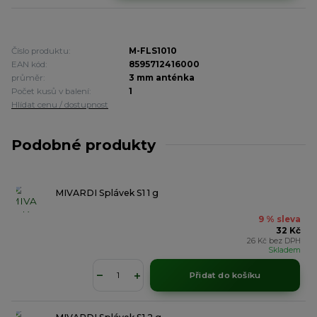
Číslo produktu:
M-FLS1010
EAN kód:
8595712416000
průměr:
3 mm anténka
Počet kusů v balení:
1
Hlídat cenu / dostupnost
Podobné produkty
MIVARDI Splávek S1 1 g
9 % sleva
32 Kč
26 Kč
bez DPH
Skladem
Přidat do košíku