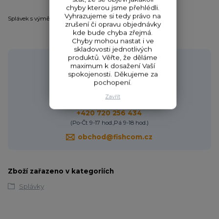
chyby kterou jsme přehlédli.
Vyhrazujeme si tedy právo na
Splávek s výměnnou anténkou na chemické světélko 3 mm.
zrušení či opravu objednávky
kde bude chyba zřejmá.
Chyby mohou nastat i ve
skladovosti jednotlivých
produktů. Věřte, že děláme
Potřebujete poradit?
maximum k dosažení Vaší
spokojenosti. Děkujeme za
pochopení.
Zavřít
Zákaznická podpora HONZA
+420 720 256 434
(Po-Čt 9-17 hod.,Pá 9-18 hod.)
obchod@fishcom.cz
Zboží zařazeno v kategoriích
Splávky