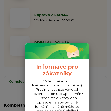
Doprava ZDARMA
Při objednávce nad 1000 Kč
ODESLÁNÍ DO 48H
Garantujeme odeslání do 48h
Informace pro
zákazníky
Vážení zákazníci,
Kompletní specifikace
Komentáře
0
Náš e-shop je znovu spuštění.
Prosíme, aby jste věnovali
pozornost tomuto upozornění!
E-shop stále každý den
upravujeme aby byl plně
Kompletní specifikace
funkční, nicméně může se
stát, že se objeví jakákoli