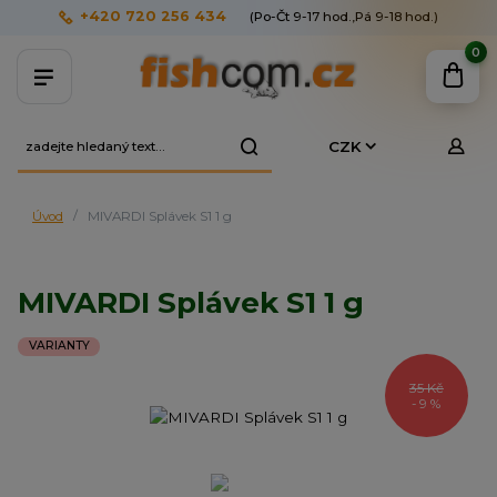
+420 720 256 434
(Po-Čt 9-17 hod.,Pá 9-18 hod.)
0
CZK
Úvod
MIVARDI Splávek S1 1 g
MIVARDI Splávek S1 1 g
VARIANTY
35 Kč
- 9 %