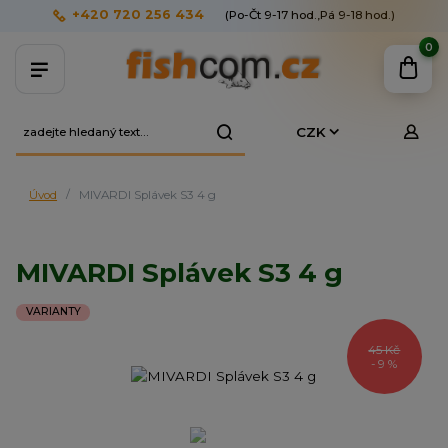
+420 720 256 434
(Po-Čt 9-17 hod.,Pá 9-18 hod.)
0
CZK
Úvod
MIVARDI Splávek S3 4 g
MIVARDI Splávek S3 4 g
VARIANTY
45 Kč
- 9 %