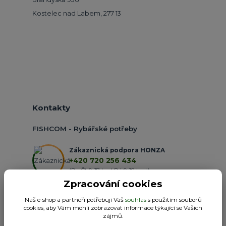
Kostelec nad Labem, 277 13
Kontakty
FISHCOM - Rybářské potřeby
Zákaznická podpora HONZA
+420 720 256 434
(Po-Čt 9-17 hod.,Pá 9-18 hod.)
Zpracování cookies
obchod@fishcom.cz
Náš e-shop a partneři potřebují Váš
souhlas
s použitím souborů
cookies, aby Vám mohli zobrazovat informace týkající se Vašich
zájmů.