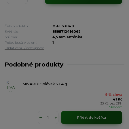
Číslo produktu:
M-FLS3040
EAN kód:
8595712416062
průměr:
4,5 mm anténka
Počet kusů v balení:
1
Hlídat cenu / dostupnost
Podobné produkty
MIVARDI Splávek S3 4 g
9 % sleva
41 Kč
33 Kč
bez DPH
Skladem
Přidat do košíku