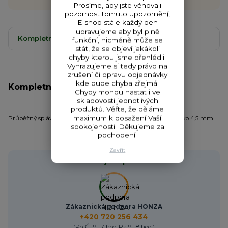
Prosíme, aby jste věnovali
pozornost tomuto upozornění!
E-shop stále každý den
upravujeme aby byl plně
Kompletní specifikace
Komentáře
0
funkční, nicméně může se
stát, že se objeví jakákoli
chyby kterou jsme přehlédli.
Vyhrazujeme si tedy právo na
zrušení či opravu objednávky
kde bude chyba zřejmá.
Kompletní specifikace
Chyby mohou nastat i ve
skladovosti jednotlivých
produktů. Věřte, že děláme
maximum k dosažení Vaší
Průběžný splávek na dravce s výměnnou anténkou na světélko 4,5 mm.
spokojenosti. Děkujeme za
pochopení.
Zavřít
Potřebujete poradit?
Zákaznická podpora HONZA
+420 720 256 434
(Po-Čt 9-17 hod.,Pá 9-18 hod.)