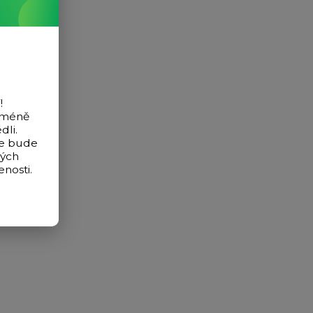
!
icméně
dli.
de bude
vých
nosti.