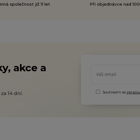
nná společnost již 11 let
Při objednávce nad 100
y, akce a
Souhlasím se
zpraco
za 14 dní.