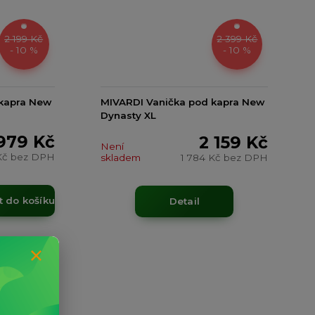
2 199 Kč
2 399 Kč
- 10 %
- 10 %
 kapra New
MIVARDI Vanička pod kapra New
Dynasty XL
 979 Kč
2 159 Kč
Není
Kč
bez DPH
skladem
1 784 Kč
bez DPH
t do košíku
Detail