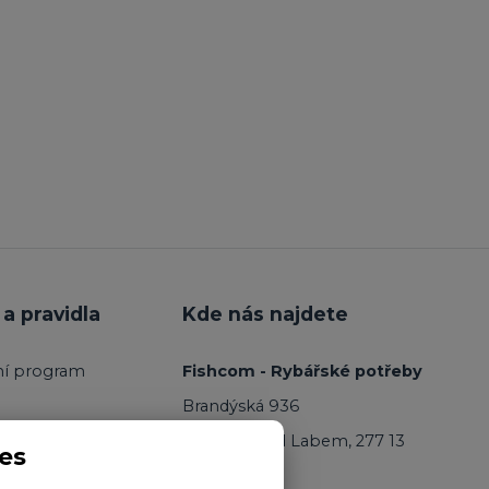
a pravidla
Kde nás najdete
ní program
Fishcom - Rybářské potřeby
Brandýská 936
Kostelec nad Labem, 277 13
es