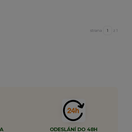
strana
z 1
MA
ODESLÁNÍ DO 48H