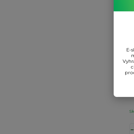
E-s
m
Vyhr
c
pro
Z
Cr
S