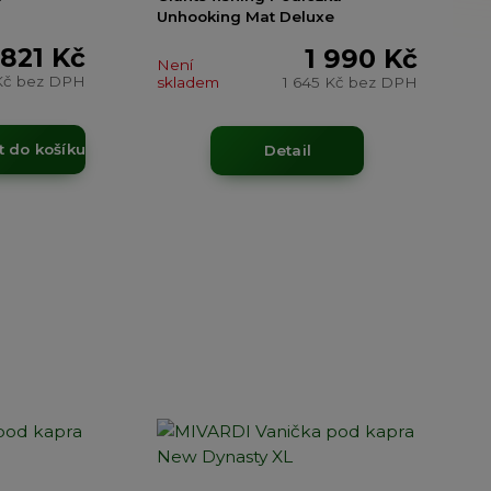
Unhooking Mat Deluxe
 821 Kč
1 990 Kč
Není
Kč
bez DPH
skladem
1 645 Kč
bez DPH
t do košíku
Detail