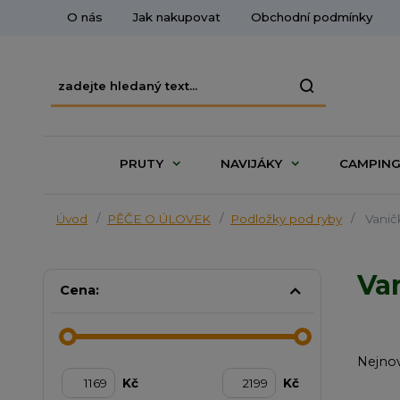
O nás
Jak nakupovat
Obchodní podmínky
PRUTY
NAVIJÁKY
CAMPIN
Úvod
PĚČE O ÚLOVEK
Podložky pod ryby
Vanič
Va
Cena:
Nejnov
Kč
Kč