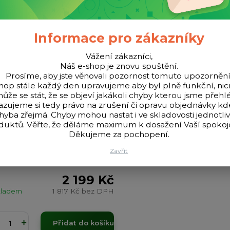
Informace pro zákazníky
Vážení zákazníci,
Náš e-shop je znovu spuštění.
Prosíme, aby jste věnovali pozornost tomuto upozornění
hop stále každý den upravujeme aby byl plně funkční, n
ůže se stát, že se objeví jakákoli chyby kterou jsme přehlé
azujeme si tedy právo na zrušení či opravu objednávky k
hyba zřejmá. Chyby mohou nastat i ve skladovosti jednotli
duktů. Věřte, že děláme maximum k dosažení Vaší spokoje
Děkujeme za pochopení.
Zavřít
FISH Podložka Carp Camo
adle
2 199 Kč
kladem
1 817 Kč
bez DPH
Přidat do košíku