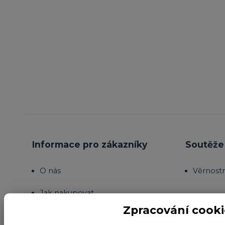
Informace pro zákazníky
Soutěže 
O nás
Věrnost
Jak nakupovat
Zpracování cooki
Obchodní podmínky