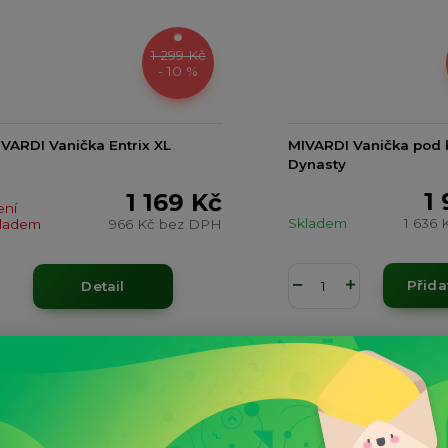
1 299 Kč
- 10 %
VARDI Vanička Entrix XL
MIVARDI Vanička pod
Dynasty
1
1 169 Kč
ení
Skladem
1 636 
kladem
966 Kč
bez DPH
Přida
Detail