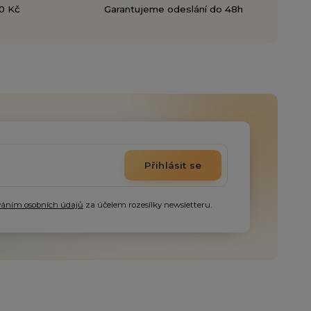
0 Kč
Garantujeme odeslání do 48h
Přihlásit se
váním osobních údajů
za účelem rozesílky newsletteru.