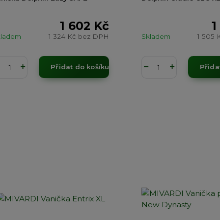
1 602 Kč
1
kladem
1 324 Kč
bez DPH
Skladem
1 505 
Přidat do košíku
Přida