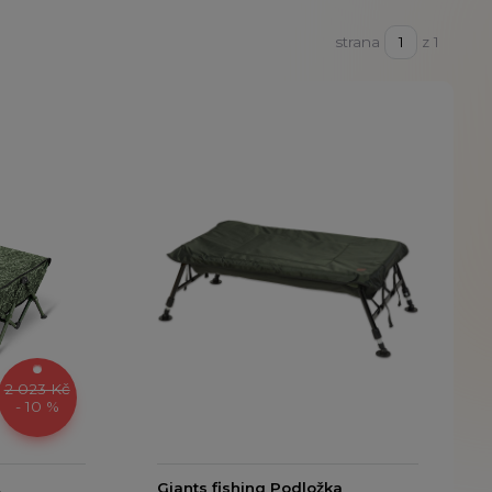
strana
z 1
2 023 Kč
- 10 %
L
Giants fishing Podložka