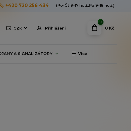
+420 720 256 434
(Po-Čt 9-17 hod.,Pá 9-18 hod.)
0
0 Kč
CZK
Přihlášení
OJANY A SIGNALIZÁTORY
Více