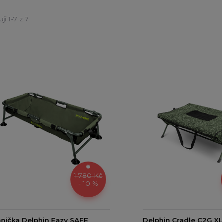
ji 1-7 z 7
1 780 Kč
- 10 %
nička Delphin Eazy SAFE
Delphin Cradle C2G X