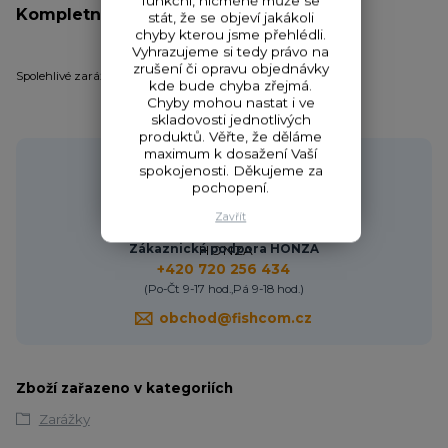
funkční, nicméně může se
Kompletní specifikace
stát, že se objeví jakákoli
chyby kterou jsme přehlédli.
Vyhrazujeme si tedy právo na
zrušení či opravu objednávky
Spolehlivé zarážky na pelety v různých velikostech.
kde bude chyba zřejmá.
Chyby mohou nastat i ve
skladovosti jednotlivých
produktů. Věřte, že děláme
maximum k dosažení Vaší
Potřebujete poradit?
spokojenosti. Děkujeme za
pochopení.
Zavřít
Zákaznická podpora HONZA
+420 720 256 434
(Po-Čt 9-17 hod.,Pá 9-18 hod.)
obchod@fishcom.cz
Zboží zařazeno v kategoriích
Zarážky