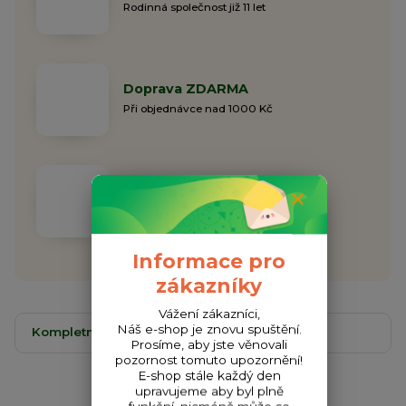
Rodinná společnost již 11 let
Doprava ZDARMA
Při objednávce nad 1000 Kč
ODESLÁNÍ DO 48H
Garantujeme odeslání do 48h
Informace pro
zákazníky
Vážení zákazníci,
Náš e-shop je znovu spuštění.
Kompletní specifikace
Komentáře
0
Prosíme, aby jste věnovali
pozornost tomuto upozornění!
E-shop stále každý den
upravujeme aby byl plně