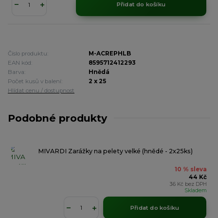
Přidat do košíku
Číslo produktu:
M-ACREPHLB
EAN kód:
8595712412293
Barva:
Hnědá
Počet kusů v balení:
2 x 25
Hlídat cenu / dostupnost
Podobné produkty
MIVARDI Zarážky na pelety velké (hnědé - 2x25ks)
10 % sleva
44 Kč
36 Kč
bez DPH
Skladem
Přidat do košíku