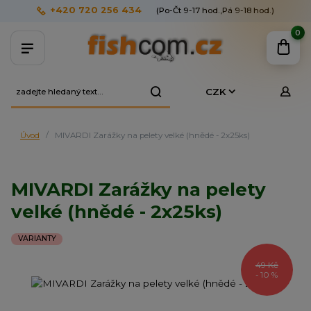
+420 720 256 434
(Po-Čt 9-17 hod.,Pá 9-18 hod.)
0
CZK
Úvod
MIVARDI Zarážky na pelety velké (hnědé - 2x25ks)
MIVARDI Zarážky na pelety
velké (hnědé - 2x25ks)
VARIANTY
49 Kč
- 10 %