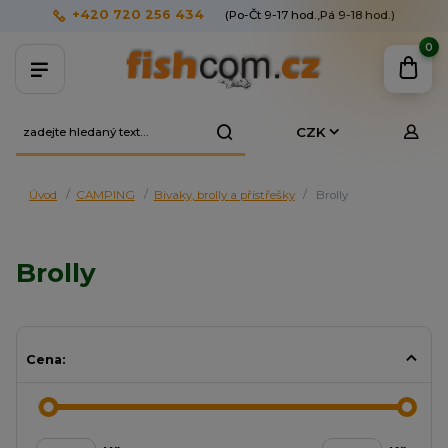
+420 720 256 434
(Po-Čt 9-17 hod.,Pá 9-18 hod.)
0
CZK
Úvod
CAMPING
Bivaky, brolly a přístřešky
Brolly
Brolly
Cena: