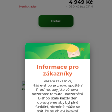
4 949 Kč
Není skladem
4 090 Kč
bez DPH
Detail
Informace pro
zákazníky
Vážení zákazníci,
Náš e-shop je znovu spuštění.
Prosíme, aby jste věnovali
pozornost tomuto upozornění!
E-shop stále každý den
upravujeme aby byl plně
funkční, nicméně může se
stát, že se objeví jakákoli
8 699 Kč