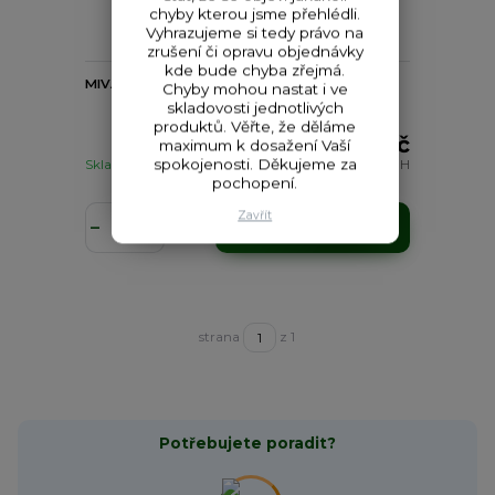
- 10 %
chyby kterou jsme přehlédli.
Vyhrazujeme si tedy právo na
zrušení či opravu objednávky
kde bude chyba zřejmá.
MIVARDI Brolly New Dynasty - kompletní set
Chyby mohou nastat i ve
skladovosti jednotlivých
produktů. Věřte, že děláme
7 829 Kč
maximum k dosažení Vaší
spokojenosti. Děkujeme za
Skladem
6 470 Kč
bez DPH
pochopení.
Zavřít
Přidat do košíku
strana
z 1
Potřebujete poradit?