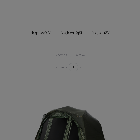
Nejnovější
Nejlevnější
Nejdražší
Zobrazuji 1-4 z 4
strana
z 1